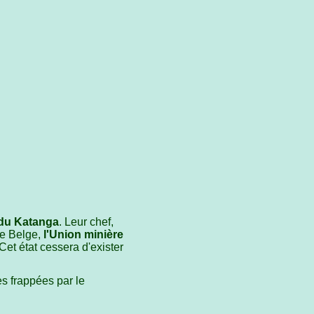
 du Katanga
. Leur chef,
ie Belge,
l'Union minière
et état cessera d'exister
es frappées par le