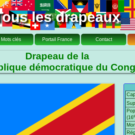
Tous les drapeaux
Mots clés
Portail France
Contact
Drapeau de la
lique démocratique du Con
Cap
Sup
Pop
(16
Mon
Rég