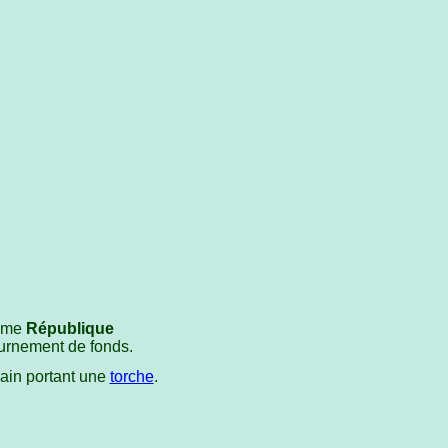
omme
République
ournement de fonds.
ain portant une
torche
.