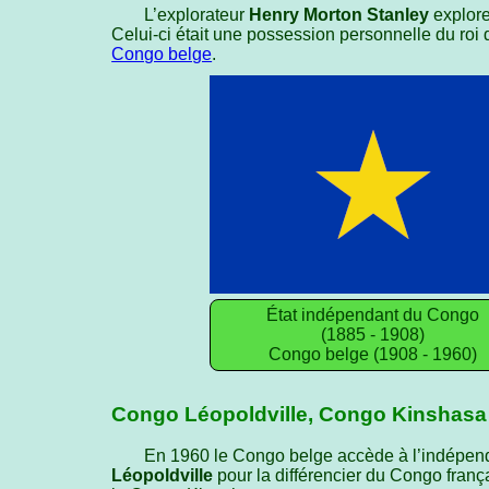
L’explorateur
Henry Morton Stanley
explore
Celui-ci était une possession personnelle du roi
Congo belge
.
État indépendant du Congo
(1885 - 1908)
Congo belge (1908 - 1960)
Congo Léopoldville, Congo Kinshasa
En 1960 le Congo belge accède à l’indépend
Léopoldville
pour la différencier du Congo frança