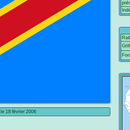
prés
Ind
Rat
Gril
Fon
le 18 février 2006