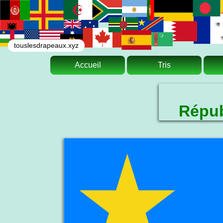
touslesdrapeaux.xyz
Accueil
Tris
Répub
Le drapeau national