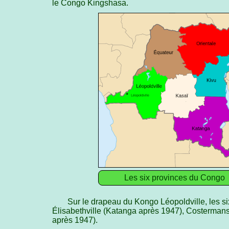
le Congo Kingshasa.
Les six provinces du Congo
Sur le drapeau du Kongo Léopoldville, les six
Élisabethville (Katanga après 1947), Costermansv
après 1947).