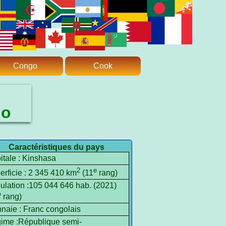
Congo
Cook
go
Caractéristiques du pays
itale : Kinshasa
2
e
erficie : 2 345 410 km
(11
rang)
ulation :105 044 646 hab. (2021)
e
rang)
naie : Franc congolais
ime :République semi-