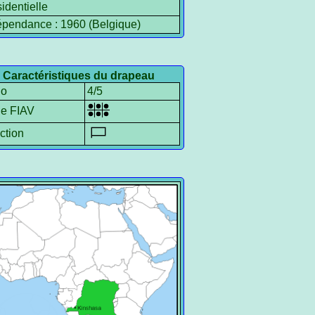
identielle
épendance : 1960 (Belgique)
Caractéristiques du drapeau
io
4/5
le FIAV
ction