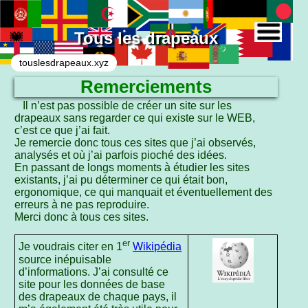
Tous les drapeaux
touslesdrapeaux.xyz
Remerciements
Liste des liens
Il n’est pas possible de créer un site sur les
drapeaux sans regarder ce qui existe sur le WEB,
c’est ce que j’ai fait.
Je remercie donc tous ces sites que j’ai observés,
analysés et où j’ai parfois pioché des idées.
En passant de longs moments à étudier les sites
existants, j’ai pu déterminer ce qui était bon,
ergonomique, ce qui manquait et éventuellement des
erreurs à ne pas reproduire.
Merci donc à tous ces sites.
er
Je voudrais citer en 1
Wikipédia
source inépuisable
d’informations. J’ai consulté ce
site pour les données de base
des drapeaux de chaque pays, il