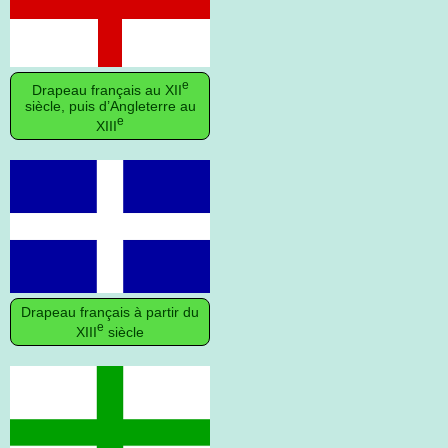
e
Drapeau français au XII
siècle, puis d’Angleterre au
e
XIII
Drapeau français à partir du
e
XIII
siècle