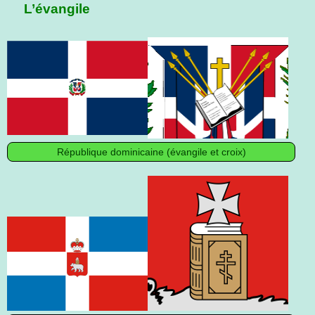
L’évangile
République dominicaine (évangile et croix)