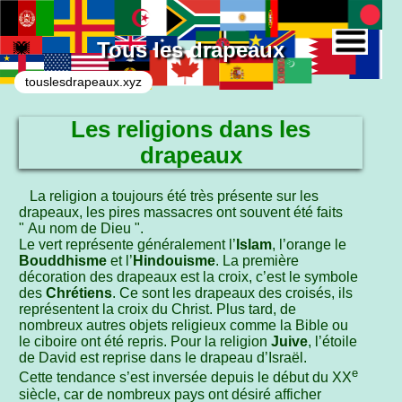
Tous les drapeaux
touslesdrapeaux.xyz
Les religions dans les
drapeaux
La religion a toujours été très présente sur les
drapeaux, les pires massacres ont souvent été faits
" Au nom de Dieu ".
Le vert représente généralement l’
Islam
, l’orange le
Bouddhisme
et l’
Hindouisme
. La première
décoration des drapeaux est la croix, c’est le symbole
des
Chrétiens
. Ce sont les drapeaux des croisés, ils
représentent la croix du Christ. Plus tard, de
nombreux autres objets religieux comme la Bible ou
le ciboire ont été repris. Pour la religion
Juive
, l’étoile
de David est reprise dans le drapeau d’Israël.
e
Cette tendance s’est inversée depuis le début du XX
siècle, car de nombreux pays ont désiré afficher