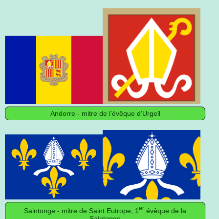
Andorre - mitre de l’évêque d’Urgell
er
Saintonge - mitre de Saint Eutrope, 1
évêque de la
Saintonge