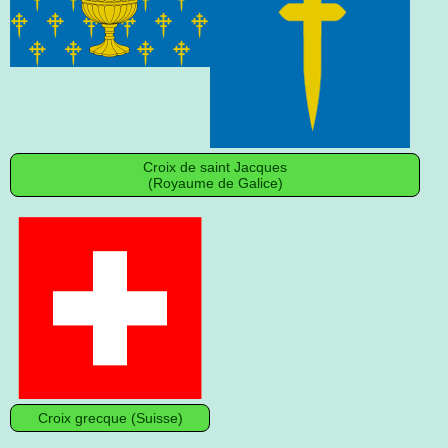
Croix de saint Jacques
(Royaume de Galice)
Croix grecque (Suisse)