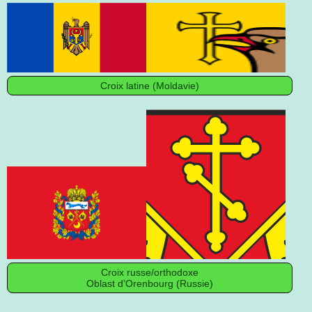
Croix latine (Moldavie)
Croix russe/orthodoxe
Oblast d’Orenbourg (Russie)