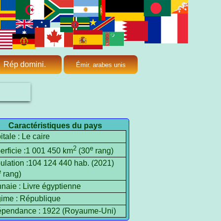
Rép domini.
Émir. arabes unis
Caractéristiques du pays
tale : Le caire
2
e
erficie :1 001 450 km
(30
rang)
ulation :104 124 440 hab. (2021)
e
rang)
naie : Livre égyptienne
ime : République
épendance : 1922 (Royaume-Uni)