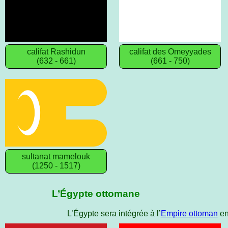
califat Rashidun
califat des Omeyyades
(632 - 661)
(661 - 750)
sultanat mamelouk
(1250 - 1517)
L’Égypte ottomane
L’Égypte sera intégrée à l’
Empire ottoman
en