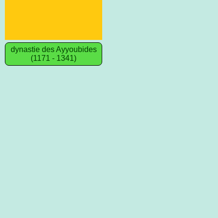
dynastie des Ayyoubides
(1171 - 1341)