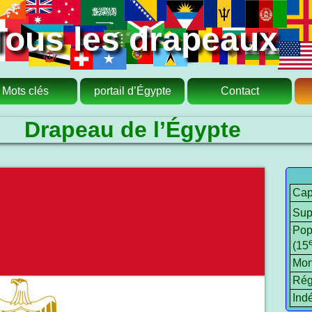
Tous les drapeaux
Mots clés
portail d’Égypte
Contact
Drapeau de l’Égypte
Capi
Sup
Pop
(15
Mon
Rég
Ind