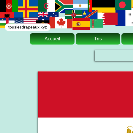
touslesdrapeaux.xyz
Accueil
Tris
Le drapeau national