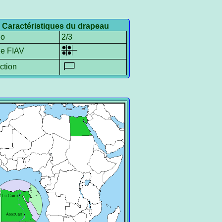
Caractéristiques du drapeau
io
2/3
le FIAV
ction