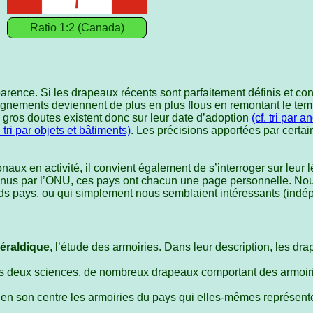
Ratio 1:2 (Canada)
rence. Si les drapeaux récents sont parfaitement définis et con
eignements deviennent de plus en plus flous en remontant le tem
 gros doutes existent donc sur leur date d’adoption
(cf. tri par 
. tri par objets et bâtiments)
. Les précisions apportées par certai
onaux en activité, il convient également de s’interroger sur leu
onnus par l’ONU, ces pays ont chacun une page personnelle. N
s pays, ou qui simplement nous semblaient intéressants (indépe
éraldique
, l’étude des armoiries. Dans leur description, les dr
es deux sciences, de nombreux drapeaux comportant des armoi
 en son centre les armoiries du pays qui elles-mêmes représen