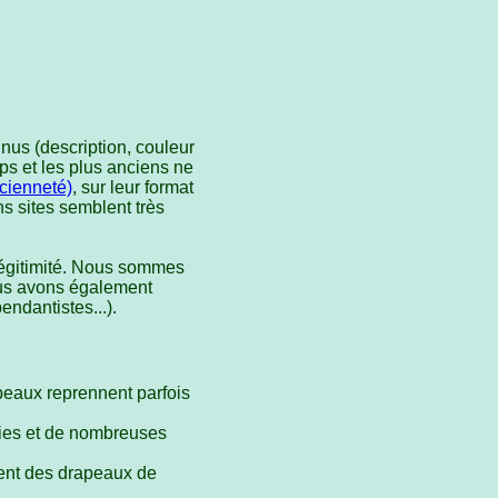
nus (description, couleur
ps et les plus anciens ne
ancienneté)
, sur leur format
ns sites semblent très
r légitimité. Nous sommes
ous avons également
ndantistes...).
apeaux reprennent parfois
ries et de nombreuses
tent des drapeaux de