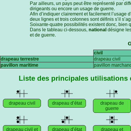
Par ailleurs, un pays peut être représenté par di
dirigeants ou encore un usage de guerre.
Afin d’indiquer clairement et facilement l’usage d
deux lignes et trois colonnes sont définis s’il s’a
Soixante-quatre possibilités existent donc, bien q
Dans le tableau ci-dessous,
national
désigne les 
et de guerre.
G
civil
drapeau terrestre
drapeau civil
pavillon maritime
pavillon marchan
Liste des principales utilisations d
drapeau civil
drapeau d’état
drapeau de
guerre
drapeau civil et
drapeau d’état
drapeau et