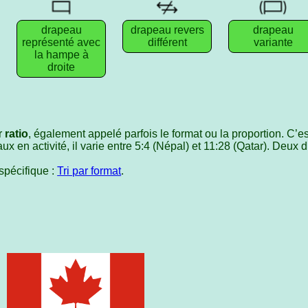
drapeau
drapeau revers
drapeau
représenté avec
différent
variante
la hampe à
droite
r
ratio
, également appelé parfois le format ou la proportion. C’est
ux en activité, il varie entre 5:4 (Népal) et 11:28 (Qatar). Deux
spécifique :
Tri par format
.