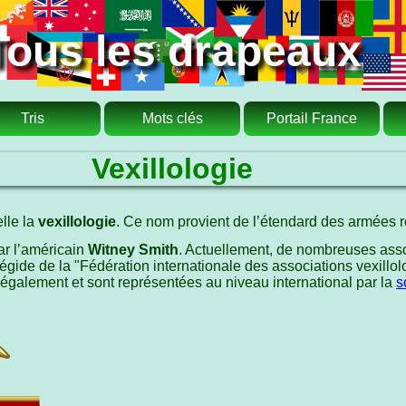
Tous les drapeaux
Tris
Mots clés
Portail France
Vexillologie
lle la
vexillologie
. Ce nom provient de l’étendard des armées r
ar l’américain
Witney Smith
. Actuellement, de nombreuses asso
égide de la "Fédération internationale des associations vexillo
 également et sont représentées au niveau international par la
s