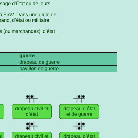
usage d’État ou de leurs
la FIAV. Dans une grille de
and, d’état ou militaire.
es (ou marchandes), d’état
guerre
drapeau de guerre
pavillon de guerre
drapeau civil et
drapeau d’état
d’état
et de guerre
al
drapeau civil et
drapeau d’état