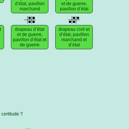
d’état, pavillon
et de guerre,
marchand
pavillon d’état
t
drapeau d’état
drapeau civil et
n
et de guerre,
d’état, pavillon
pavillon d’état et
marchand et
de guerre
d’état
 certitude ?