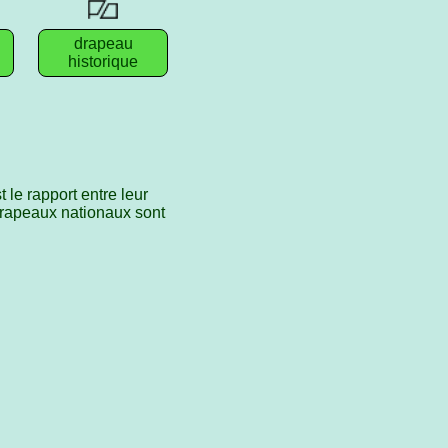
drapeau
historique
 le rapport entre leur
 drapeaux nationaux sont