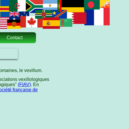
Contact
omaines, le vexillum.
ciations vexillologiques
logiques"
(FIAV)
. En
ociété française de