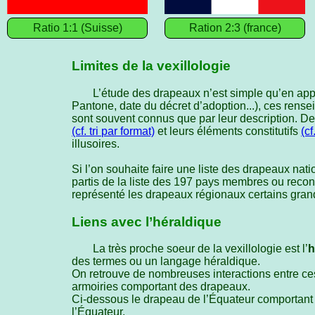
Ratio 1:1 (Suisse)
Ration 2:3 (france)
Limites de la vexillologie
L’étude des drapeaux n’est simple qu’en appa
Pantone, date du décret d’adoption...), ces rens
sont souvent connus que par leur description. De
(cf. tri par format)
et leurs éléments constitutifs
(cf
illusoires.
Si l’on souhaite faire une liste des drapeaux nati
partis de la liste des 197 pays membres ou rec
représenté les drapeaux régionaux certains grand
Liens avec l’héraldique
La très proche soeur de la vexillologie est l’
h
des termes ou un langage héraldique.
On retrouve de nombreuses interactions entre c
armoiries comportant des drapeaux.
Ci-dessous le drapeau de l’Équateur comportant
l’Équateur.