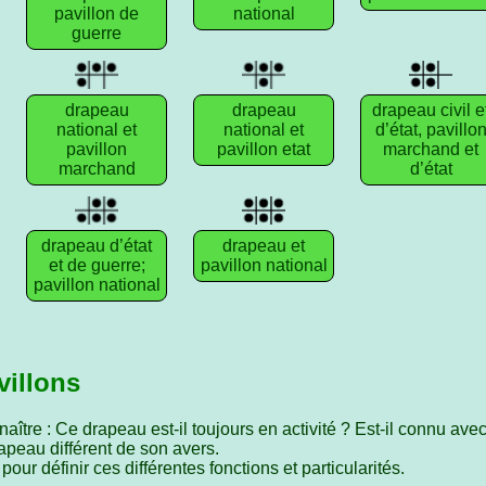
pavillon de
national
guerre
drapeau
drapeau
drapeau civil e
national et
national et
d’état, pavillo
pavillon
pavillon etat
marchand et
marchand
d’état
drapeau d’état
drapeau et
et de guerre;
pavillon national
pavillon national
villons
ître : Ce drapeau est-il toujours en activité ? Est-il connu avec
peau différent de son avers.
our définir ces différentes fonctions et particularités.