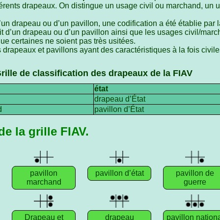
fférents drapeaux. On distingue un usage civil ou marchand, un 
’un drapeau ou d’un pavillon, une codification a été établie par 
git d’un drapeau ou d’un pavillon ainsi que les usages civil/march
ue certaines ne soient pas très usitées.
drapeaux et pavillons ayant des caractéristiques à la fois civil
rille de classification des drapeaux de la FIAV
état
drapeau d’État
d
pavillon d’État
e la grille FIAV.
pavillon
pavillon d’état
pavillon de
marchand
guerre
Drapeau et
drapeau
pavillon nation