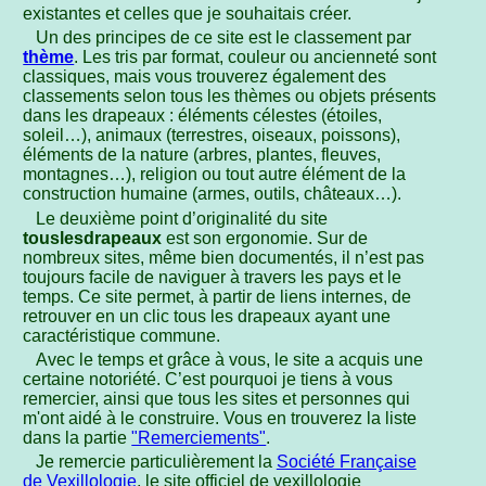
existantes et celles que je souhaitais créer.
Un des principes de ce site est le classement par
thème
. Les tris par format, couleur ou ancienneté sont
classiques, mais vous trouverez également des
classements selon tous les thèmes ou objets présents
dans les drapeaux : éléments célestes (étoiles,
soleil…), animaux (terrestres, oiseaux, poissons),
éléments de la nature (arbres, plantes, fleuves,
montagnes…), religion ou tout autre élément de la
construction humaine (armes, outils, châteaux…).
Le deuxième point d’originalité du site
touslesdrapeaux
est son ergonomie. Sur de
nombreux sites, même bien documentés, il n’est pas
toujours facile de naviguer à travers les pays et le
temps. Ce site permet, à partir de liens internes, de
retrouver en un clic tous les drapeaux ayant une
caractéristique commune.
Avec le temps et grâce à vous, le site a acquis une
certaine notoriété. C’est pourquoi je tiens à vous
remercier, ainsi que tous les sites et personnes qui
m'ont aidé à le construire. Vous en trouverez la liste
dans la partie
"Remerciements"
.
Je remercie particulièrement la
Société Française
de Vexillologie
, le site officiel de vexillologie