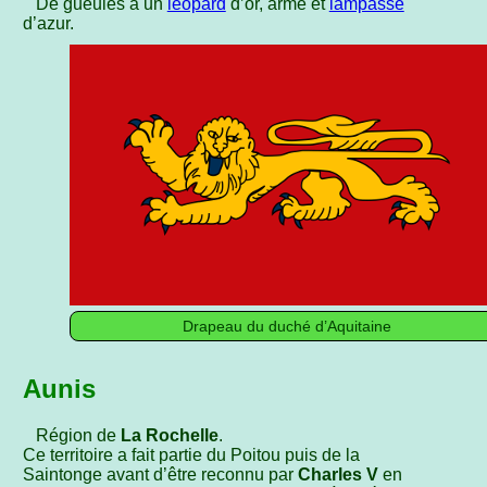
De gueules à un
léopard
d’or, armé et
lampassé
d’azur.
Drapeau du duché d’Aquitaine
Aunis
Région de
La Rochelle
.
Ce territoire a fait partie du Poitou puis de la
Saintonge avant d’être reconnu par
Charles V
en