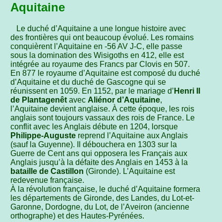
Aquitaine
Le duché d’Aquitaine a une longue histoire avec
des frontières qui ont beaucoup évolué. Les romains
conquièrent l’Aquitaine en -56 AV J-C, elle passe
sous la domination des Wisigoths en 412, elle est
intégrée au royaume des Francs par Clovis en 507.
En 877 le royaume d’Aquitaine est composé du duché
d’Aquitaine et du duché de Gascogne qui se
réunissent en 1059. En 1152, par le mariage d’
Henri II
de Plantagenêt
avec
Aliénor d’Aquitaine
,
l’Aquitaine devient anglaise. À cette époque, les rois
anglais sont toujours vassaux des rois de France. Le
conflit avec les Anglais débute en 1204, lorsque
Philippe-Auguste
reprend l’Aquitaine aux Anglais
(sauf la Guyenne). Il débouchera en 1303 sur la
Guerre de Cent ans qui opposera les Français aux
Anglais jusqu’à la défaite des Anglais en 1453 à la
bataille de Castillon
(Gironde). L’Aquitaine est
redevenue française.
À la révolution française, le duché d’Aquitaine formera
les départements de Gironde, des Landes, du Lot-et-
Garonne, Dordogne, du Lot, de l’Aveiron (ancienne
orthographe) et des Hautes-Pyrénées.