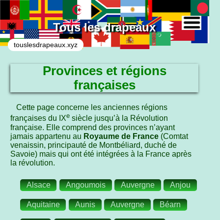
Tous les drapeaux
touslesdrapeaux.xyz
Provinces et régions
françaises
Cette page concerne les anciennes régions
e
françaises du IX
siècle jusqu’à la Révolution
française. Elle comprend des provinces n’ayant
jamais appartenu au
Royaume de France
(Comtat
venaissin, principauté de Montbéliard, duché de
Savoie) mais qui ont été intégrées à la France après
la révolution.
Alsace
Angoumois
Auvergne
Anjou
Aquitaine
Aunis
Auvergne
Béarn