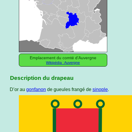
Emplacement du comté d’Auvergne
Wikipédia : Auvergne
Description du drapeau
D’or au
gonfanon
de gueules frangé de
sinople
.