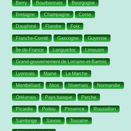
Berry
Bourbonnais
Bourgogne
Bretagne
Champagne
Corse
Dauphiné
Flandre
Foix
Franche-Comté
Gascogne
Guyenne
Île-de-France
Languedoc
Limousin
Grand-gouvernement de Lorraine-et-Barrois
Lyonnais
Maine
La Marche
Montbéliard
Nice
Nivernais
Normandie
Orléanais
Pays basque
Perche
Picardie
Poitou
Provence
Roussillon
Saintonge
Savoie
Touraine