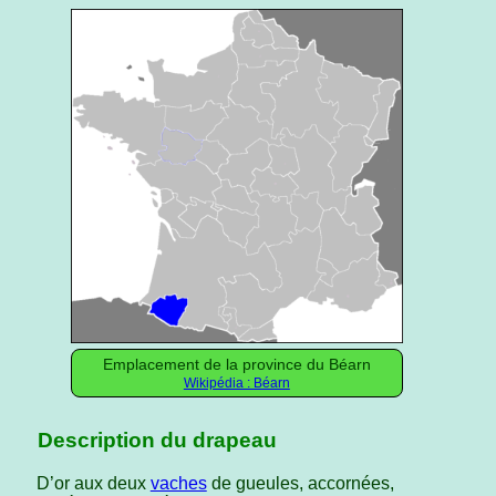
Emplacement de la province du Béarn
Wikipédia : Béarn
Description du drapeau
D’or aux deux
vaches
de gueules, accornées,