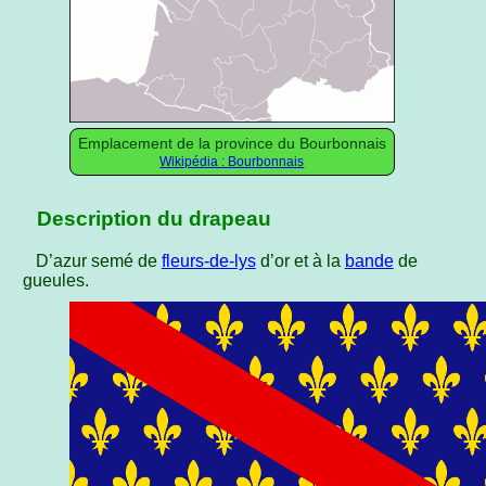
Emplacement de la province du Bourbonnais
Wikipédia : Bourbonnais
Description du drapeau
D’azur semé de
fleurs-de-lys
d’or et à la
bande
de
gueules.