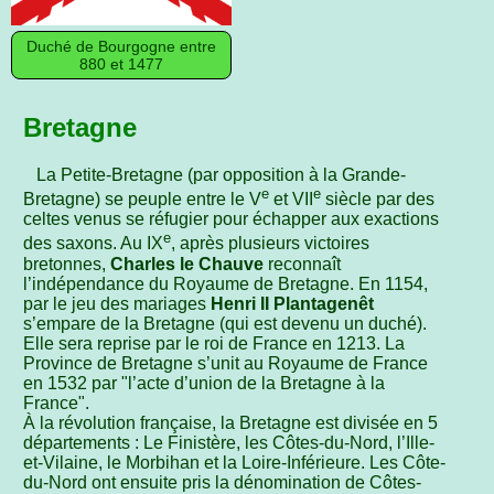
Duché de Bourgogne entre
880 et 1477
Bretagne
La Petite-Bretagne (par opposition à la Grande-
e
e
Bretagne) se peuple entre le V
et VII
siècle par des
celtes venus se réfugier pour échapper aux exactions
e
des saxons. Au IX
, après plusieurs victoires
bretonnes,
Charles le Chauve
reconnaît
l’indépendance du Royaume de Bretagne. En 1154,
par le jeu des mariages
Henri II Plantagenêt
s’empare de la Bretagne (qui est devenu un duché).
Elle sera reprise par le roi de France en 1213. La
Province de Bretagne s’unit au Royaume de France
en 1532 par "l’acte d’union de la Bretagne à la
France".
À la révolution française, la Bretagne est divisée en 5
départements : Le Finistère, les Côtes-du-Nord, l’Ille-
et-Vilaine, le Morbihan et la Loire-Inférieure. Les Côte-
du-Nord ont ensuite pris la dénomination de Côtes-