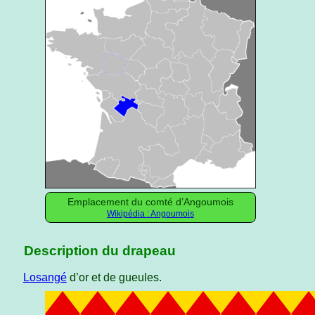
Emplacement du comté d’Angoumois
Wikipédia : Angoumois
Description du drapeau
Losangé
d’or et de gueules.