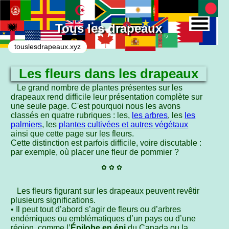
Tous les drapeaux
touslesdrapeaux.xyz
Les fleurs dans les drapeaux
Le grand nombre de plantes présentes sur les
drapeaux rend difficile leur présentation complète sur
une seule page. C'est pourquoi nous les avons
classés en quatre rubriques : les,
les arbres
, les
les
palmiers
, les
plantes cultivées et autres végétaux
ainsi que cette page sur les fleurs.
Cette distinction est parfois difficile, voire discutable :
par exemple, où placer une fleur de pommier ?
✿ ✿ ✿
Les fleurs figurant sur les drapeaux peuvent revêtir
plusieurs significations.
• Il peut tout d’abord s’agir de fleurs ou d’arbres
endémiques ou emblématiques d’un pays ou d’une
région, comme l’
Épilobe en épi
du Canada ou la