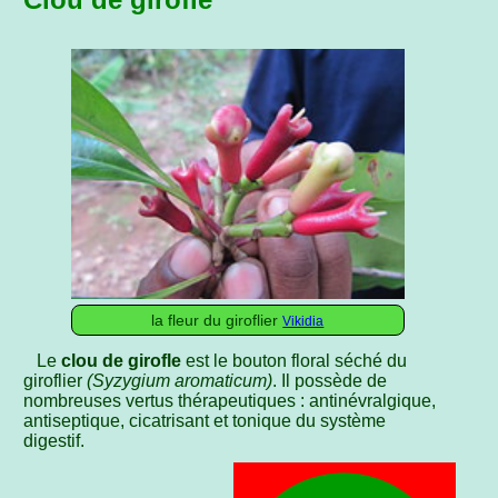
la fleur du giroflier
Vikidia
Le
clou de girofle
est le bouton floral séché du
giroflier
(Syzygium aromaticum)
. Il possède de
nombreuses vertus thérapeutiques : antinévralgique,
antiseptique, cicatrisant et tonique du système
digestif.