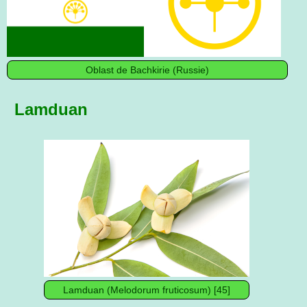
Oblast de Bachkirie (Russie)
Lamduan
Lamduan (Melodorum fruticosum) [45]