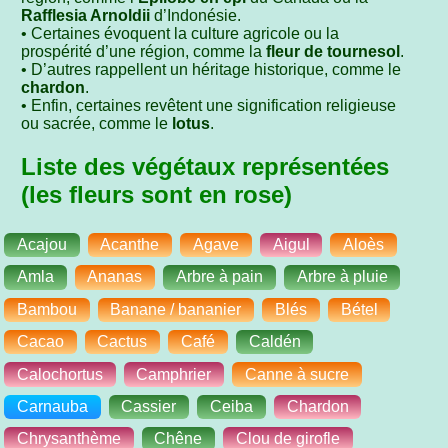
Rafflesia Arnoldii
d’Indonésie.
• Certaines évoquent la culture agricole ou la
prospérité d’une région, comme la
fleur de tournesol
.
• D’autres rappellent un héritage historique, comme le
chardon
.
• Enfin, certaines revêtent une signification religieuse
ou sacrée, comme le
lotus
.
Liste des végétaux représentées
(les fleurs sont en rose)
Acajou
Acanthe
Agave
Aigul
Aloès
Amla
Ananas
Arbre à pain
Arbre à pluie
Bambou
Banane / bananier
Blés
Bétel
Cacao
Cactus
Café
Caldén
Calochortus
Camphrier
Canne à sucre
Carnauba
Cassier
Ceiba
Chardon
Chrysanthème
Chêne
Clou de girofle