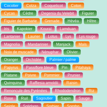
Cocotier
Colza
Coquelicot
Coton
Cycas
Cèdre
Degenia du Velebit
Figuier
Figuier de Barbarie
Grenade
Hévéa
Hêtre
Iris
Kapokier
Kouraï
Lamduan
Lantanier
Laurier
Lotus
Lys
Lys rouge
Magnolia
Mandarinier
Manjack
Maïs
Noix de muscade
Nénuphar
Olivier
Oranger
Orchidée
Palmier / palme
Papyrus
Passiflore bleue
Pin
Pitahaya
Platane
Poivre
Pommier
Prunier
Quinquina
Rafflesia arnoldii
Raisin
Renoncule des Pyrénées
Rhododendron
Riz
Rose
Ruil
Sagoutier
Sapin
Sauge
Seigle
Solidago
Sorbier
Sorgho