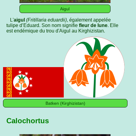
Aigul
L'
aigul
(Fritillaria eduardii)
, également appelée
tulipe d’Eduard. Son nom signifie
fleur de lune
. Elle
est endémique du trou d'Aigul au Kirghizistan.
Batken (Kirghizistan)
Calochortus