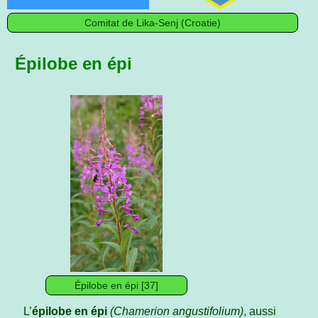
Comitat de Lika-Senj (Croatie)
Épilobe en épi
Épilobe en épi [37]
L’
épilobe en épi
(Chamerion angustifolium)
, aussi