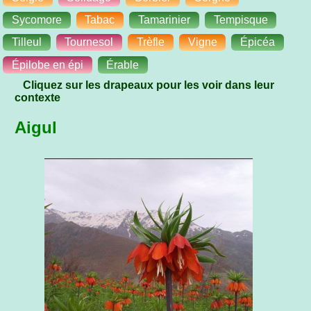
Sycomore
Tabac
Tamarinier
Tempisque
Tilleul
Tournesol
Trèfle
Vigne
Épicéa
Épilobe en épi
Érable
Cliquez sur les drapeaux pour les voir dans leur
contexte
Aigul