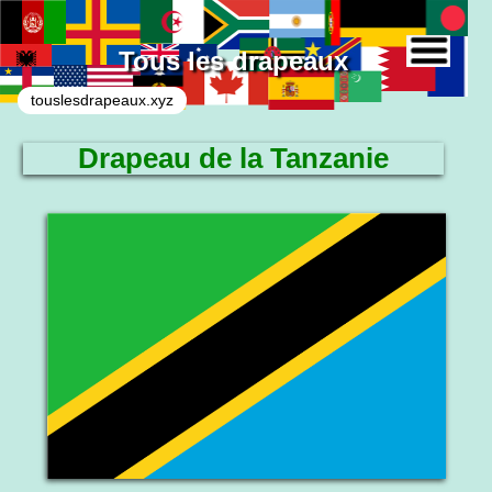
Tous les drapeaux
touslesdrapeaux.xyz
Drapeau de la Tanzanie
Le drapeau national