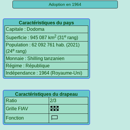
Adoption en 1964
Caractéristiques du pays
Capitale : Dodoma
2
e
Superficie : 945 087 km
(31
rang)
Population : 62 092 761 hab. (2021)
e
(24
rang)
Monnaie : Shilling tanzanien
Régime : République
Indépendance : 1964 (Royaume-Uni)
Caractéristiques du drapeau
Ratio
2/3
Grille FIAV
Fonction