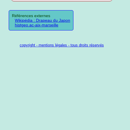
Références externes
Wikipédia : Drapeau du Japon
histgeo.ac-aix-marseille
copyright - mentions légales - tous droits réservés