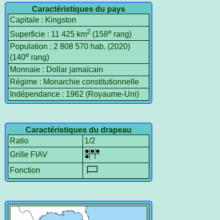
Caractéristiques du pays
Capitale : Kingston
2
e
Superficie : 11 425 km
(158
rang)
Population : 2 808 570 hab. (2020)
e
(140
rang)
Monnaie : Dollar jamaïcain
Régime : Monarchie constitutionnelle
Indépendance : 1962 (Royaume-Uni)
Caractéristiques du drapeau
Ratio
1/2
Grille FIAV
Fonction