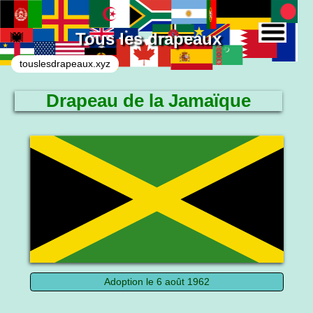
Tous les drapeaux
touslesdrapeaux.xyz
Drapeau de la Jamaïque
Le drapeau national
Adoption le 6 août 1962