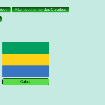
fique
Atlantique et mer des Caraïbes
Gabon