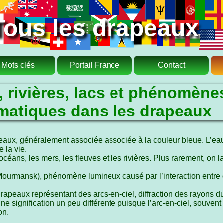
Tous les drapeaux
Mots clés
Portail France
Contact
, rivières, lacs et phénomène
imatiques dans les drapeaux
eaux, généralement associée associée à la couleur bleue. L’eau,
 la vie.
océans, les mers, les fleuves et les rivières. Plus rarement, on
ourmansk), phénomène lumineux causé par l’interaction entre 
apeaux représentant des arcs-en-ciel, diffraction des rayons du
une signification un peu différente puisque l’arc-en-ciel, souven
on.