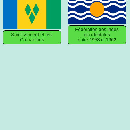
Fédération des Indes
Saint-Vincent-et-les-
occidentales
Grenadines
entre 1958 et 1962