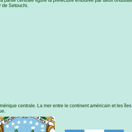
 partie centrale figure la préfecture entourée par deux ondulat
r de Setouchi.
ique centrale. La mer entre le continent américain et les îles 
ue.