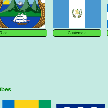
Rica
Guatemala
ïbes