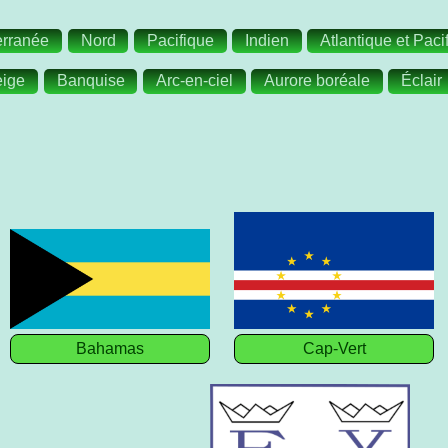
erranée
Nord
Pacifique
Indien
Atlantique et Paci
ige
Banquise
Arc-en-ciel
Aurore boréale
Éclair
Bahamas
Cap-Vert