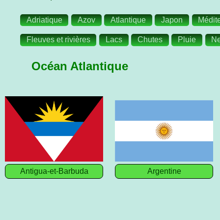
Adriatique
Azov
Atlantique
Japon
Médit
Fleuves et rivières
Lacs
Chutes
Pluie
Ne
Océan Atlantique
Antigua-et-Barbuda
Argentine