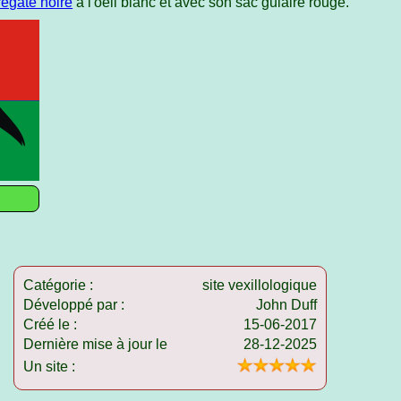
régate noire
à l'oeil blanc et avec son sac gulaire rouge.
Catégorie :
site vexillologique
Développé par :
John Duff
Créé le :
15-06-2017
Dernière mise à jour le
28-12-2025
Un site :