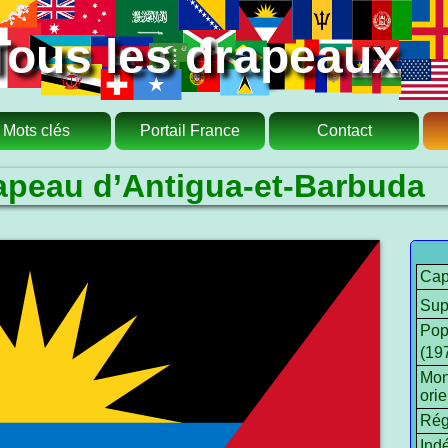
Tous les drapeaux
Mots clés
Portail France
Contact
apeau d’Antigua-et-Barbuda
Capi
Sup
Pop
(19
Mon
orie
Rég
Ind