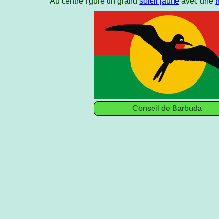
Au centre figure un grand
soleil jaune
avec une
f
Conseil de Barbuda