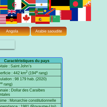
Angola
Arabie saoudite
Caractéristiques du pays
tale : Saint John’s
2
e
erficie : 442 km
(194
rang)
ulation : 98 179 hab. (2020)
e
7
rang)
naie : Dollar des Caraïbes
ntales
ime : Monarchie constitutionnelle
épendance : 1981 (Royaume-Uni)