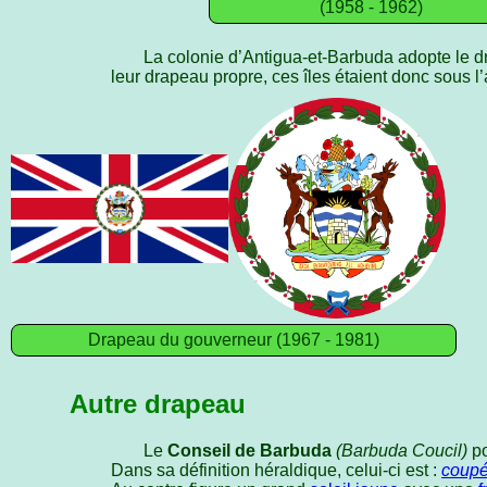
(1958 - 1962)
La colonie d’Antigua-et-Barbuda adopte le d
leur drapeau propre, ces îles étaient donc sous 
Drapeau du gouverneur (1967 - 1981)
Autre drapeau
Le
Conseil de Barbuda
(Barbuda Coucil)
po
Dans sa définition héraldique, celui-ci est :
coup