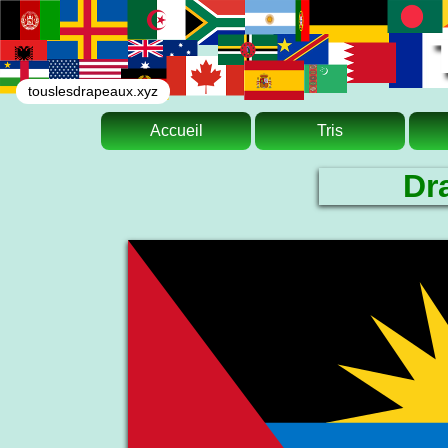
touslesdrapeaux.xyz
Accueil
Tris
Dr
Le drapeau national