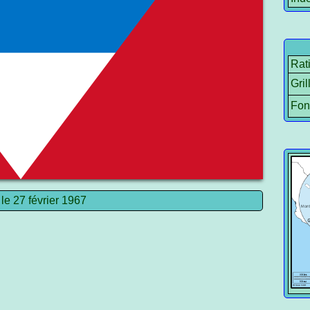
Rat
Gril
Fon
le 27 février 1967