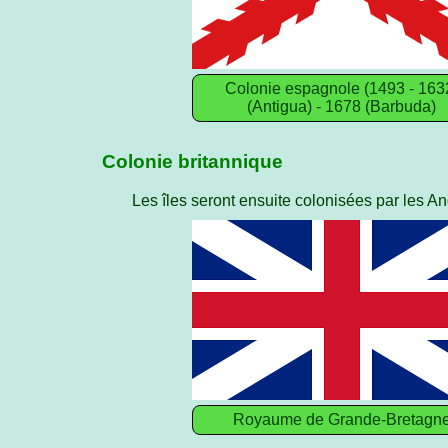
Colonie espagnole (1493 - 163
(Antigua) - 1678 (Barbuda)
Colonie britannique
Les îles seront ensuite colonisées par les A
Royaume de Grande-Bretagn