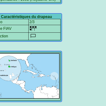
Caractéristiques du drapeau
io
2/3
le FIAV
ction