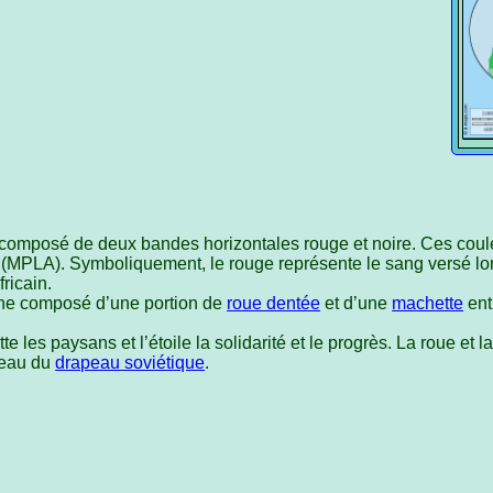
composé de deux bandes horizontales rouge et noire. Ces coule
 (MPLA). Symboliquement, le rouge représente le sang versé lor
ricain.
ne composé d’une portion de
roue dentée
et d’une
machette
ent
e les paysans et l’étoile la solidarité et le progrès. La roue et 
rteau du
drapeau soviétique
.