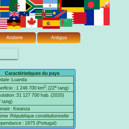
Andorre
Antigua
Caractéristiques du pays
itale :Luanda
2
e
erficie : 1 246 700 km
; (22
rang)
ulation :31 127 700 hab. (2020)
e
rang)
naie : Kwanza
ime :République constitutionnelle
épendance : 1975 (Portugal)