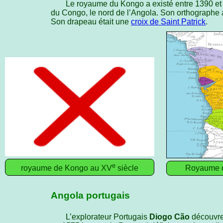
Le royaume du Kongo a existé entre 1390 et 1
du Congo, le nord de l’Angola. Son orthographe
Son drapeau était une
croix de Saint Patrick
.
e
royaume de Kongo au XV
siècle
Royaume d
Angola portugais
L’explorateur Portugais
Diogo Cão
découvre 