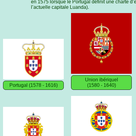
en 1575 lorsque le Portugal définit une charte d’e
l’actuelle capitale Luanda).
Union ibériquel
Portugal (1578 - 1616)
(1580 - 1640)