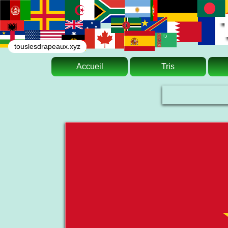
touslesdrapeaux.xyz
Accueil
Tris
Le drapeau national