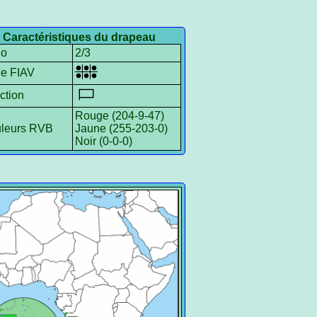
Caractéristiques du drapeau
io
2/3
le FIAV
ction
Rouge (204-9-47)
leurs RVB
Jaune (255-203-0)
Noir (0-0-0)