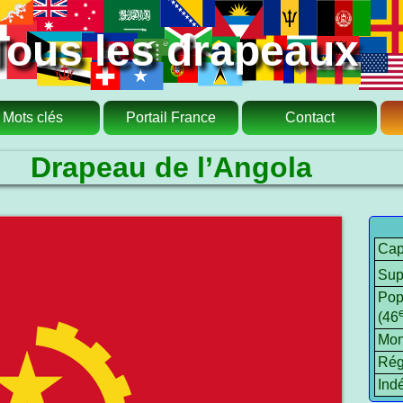
Tous les drapeaux
Mots clés
Portail France
Contact
Drapeau de l’Angola
Cap
Sup
Pop
(46
Mon
Rég
Ind