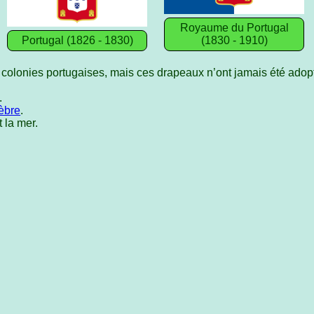
Royaume du Portugal
Portugal (1826 - 1830)
(1830 - 1910)
 colonies portugaises, mais ces drapeaux n’ont jamais été adopt
.
èbre
.
 la mer.