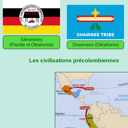
Séminoles
(Floride et Oklahoma)
Shawnees (Oklahoma)
Les civilisations précolombiennes