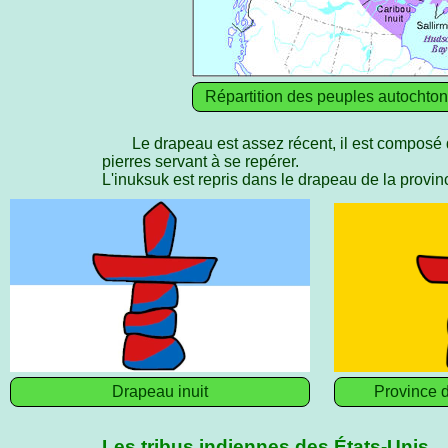
Répartition des peuples autochtone
Le drapeau est assez récent, il est composé 
pierres servant à se repérer.
L'inuksuk est repris dans le drapeau de la prov
Drapeau inuit
Province 
Les tribus indiennes des États-Unis