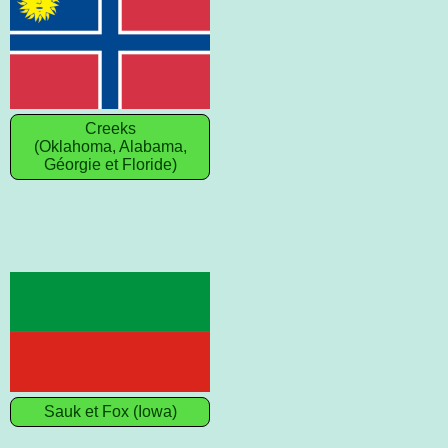
Creeks
(Oklahoma, Alabama,
Géorgie et Floride)
Sauk et Fox (Iowa)