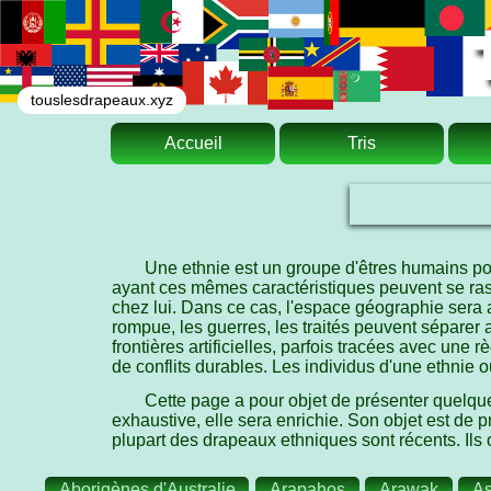
touslesdrapeaux.xyz
Accueil
Tris
Une ethnie est un groupe d'êtres humains pos
ayant ces mêmes caractéristiques peuvent se rass
chez lui. Dans ce cas, l'espace géographie sera 
rompue, les guerres, les traités peuvent séparer 
frontières artificielles, parfois tracées avec une
de conflits durables. Les individus d'une ethnie o
Cette page a pour objet de présenter quelque
exhaustive, elle sera enrichie. Son objet est d
plupart des drapeaux ethniques sont récents. Ils 
Aborigènes d'Australie
Arapahos
Arawak
As