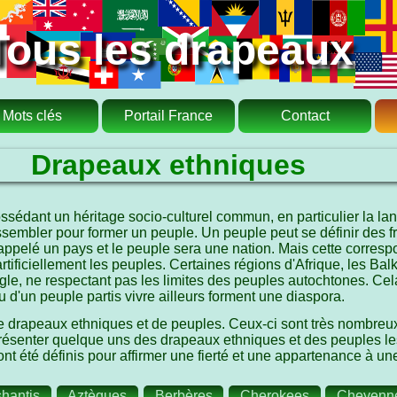
Tous les drapeaux
Mots clés
Portail France
Contact
Drapeaux ethniques
sédant un héritage socio-culturel commun, en particulier la la
embler pour former un peuple. Un peuple peut se définir des fr
appelé un pays et le peuple sera une nation. Mais cette corres
artificiellement les peuples. Certaines régions d'Afrique, les B
 règle, ne respectant pas les limites des peuples autochtones. Ce
u d'un peuple partis vivre ailleurs forment une diaspora.
 drapeaux ethniques et de peuples. Ceux-ci sont très nombreux e
e présenter quelque uns des drapeaux ethniques et des peuples l
ont été définis pour affirmer une fierté et une appartenance à un
hantis
Aztèques
Berbères
Cherokees
Cheyenn