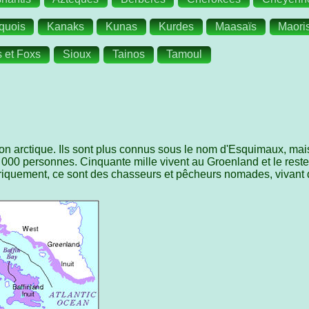
oquois
Kanaks
Kunas
Kurdes
Maasaïs
Maori
 et Foxs
Sioux
Tainos
Tamoul
on arctique. Ils sont plus connus sous le nom d'Esquimaux, mais
0 000 personnes. Cinquante mille vivent au Groenland et le rest
riquement, ce sont des chasseurs et pêcheurs nomades, vivant d