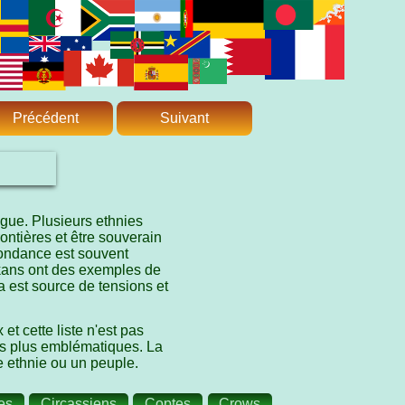
Précédent
Suivant
ngue. Plusieurs ethnies
ontières et être souverain
pondance est souvent
alkans ont des exemples de
la est source de tensions et
t cette liste n'est pas
es plus emblématiques. La
e ethnie ou un peuple.
es
Circassiens
Coptes
Crows