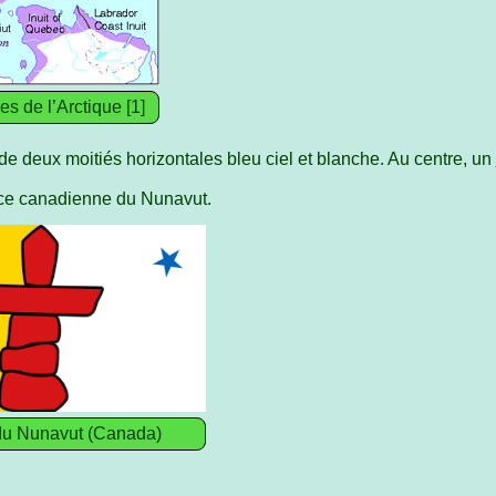
s de l’Arctique [1]
de deux moitiés horizontales bleu ciel et blanche. Au centre, un
ince canadienne du Nunavut.
du Nunavut (Canada)