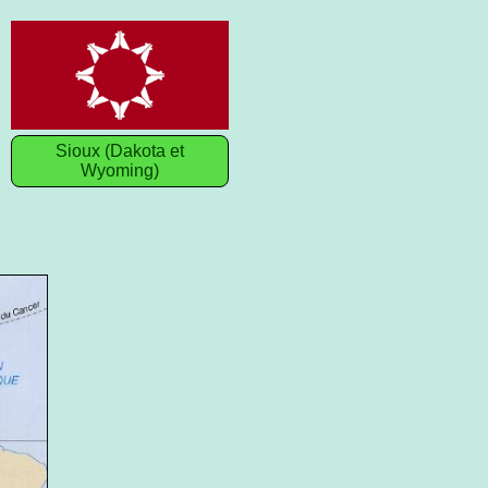
Sioux (Dakota et
Wyoming)