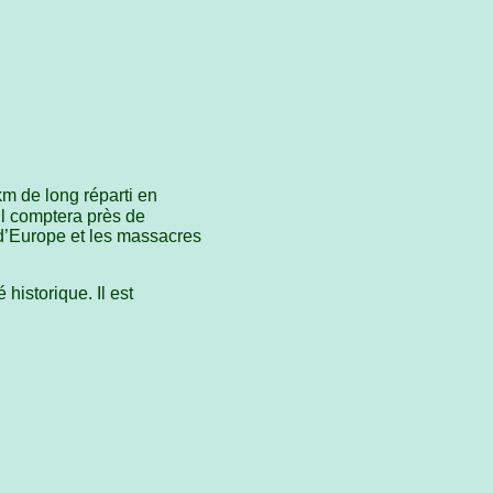
km de long réparti en
 Il comptera près de
 d’Europe et les massacres
é historique. Il est