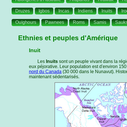
Druzes
Igbos
Incas
Indiens
Inuits
Ir
Ouïghours
Pawnees
Roms
Samis
Sauks
Ethnies et peuples d'Amérique
Inuit
Les
Inuits
sont un peuple vivant dans la régi
eux péjorative. Leur population est d'environ 15
nord du Canada
(30 000 dans le Nunavut). Histo
maintenant sédentarisés.