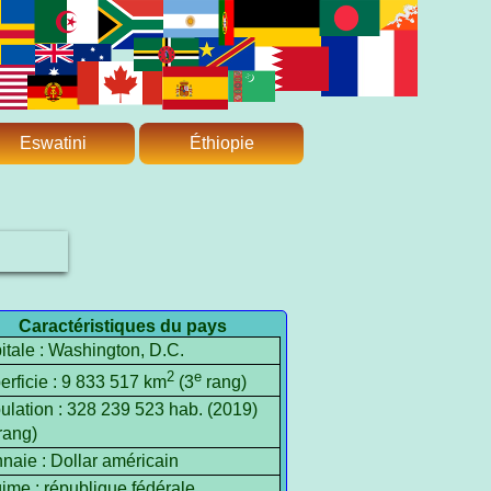
Eswatini
Éthiopie
Caractéristiques du pays
itale : Washington, D.C.
2
e
erficie : 9 833 517 km
(3
rang)
ulation : 328 239 523 hab. (2019)
rang)
naie : Dollar américain
ime : république fédérale