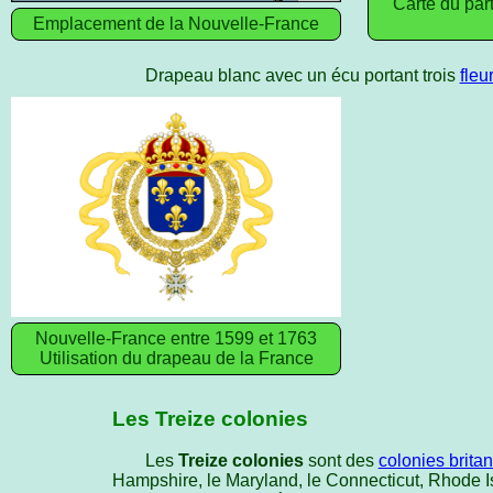
Carte du par
Emplacement de la Nouvelle-France
Drapeau blanc avec un écu portant trois
fleu
Nouvelle-France entre 1599 et 1763
Utilisation du drapeau de la France
Les Treize colonies
Les
Treize colonies
sont des
colonies brita
Hampshire, le Maryland, le Connecticut, Rhode Is