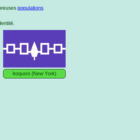
mbreuses
populations
entité.
Iroquois (New York)