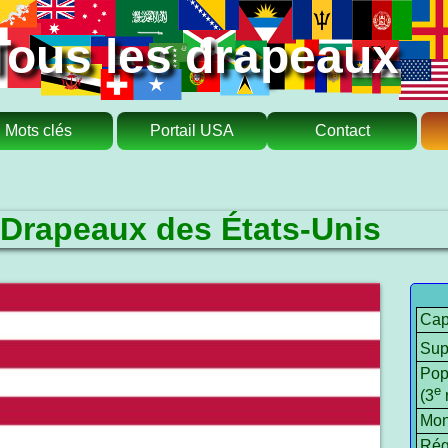
Tous les drapeaux
Mots clés
Portail USA
Contact
Drapeaux des États-Unis
Cap
Sup
Pop
e
(3
Mon
Rég