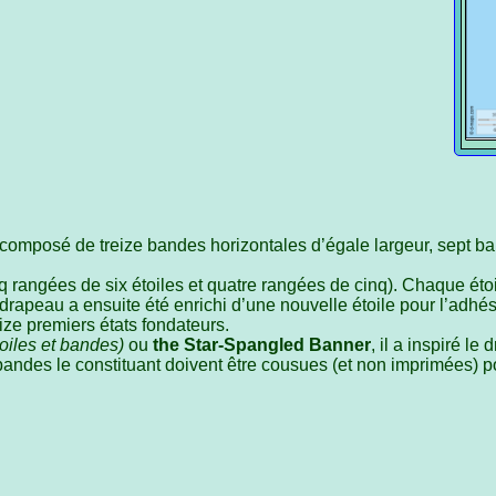
composé de treize bandes horizontales d’égale largeur, sept b
q rangées de six étoiles et quatre rangées de cinq). Chaque étoi
 drapeau a ensuite été enrichi d’une nouvelle étoile pour l’adhé
ize premiers états fondateurs.
toiles et bandes)
ou
the Star-Spangled Banner
, il a inspiré l
bandes le constituant doivent être cousues (et non imprimées) p