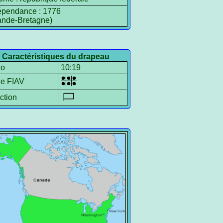
épendance : 1776
ande‑Bretagne)
Caractéristiques du drapeau
io
10:19
le FIAV
ction