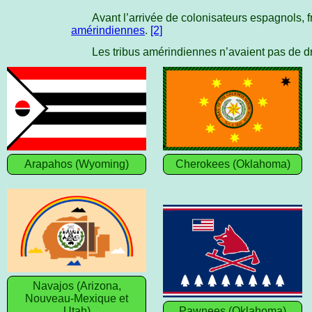
Avant l’arrivée de colonisateurs espagnols, 
amérindiennes
.
[2]
Les tribus amérindiennes n’avaient pas de dra
Arapahos (Wyoming)
Cherokees (Oklahoma)
Navajos (Arizona,
Nouveau-Mexique et
Utah)
Pawnees (Oklahoma)