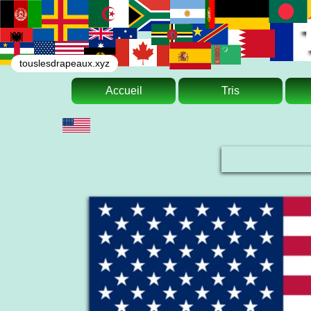
touslesdrapeaux.xyz
Accueil
Tris
Le drapeau national