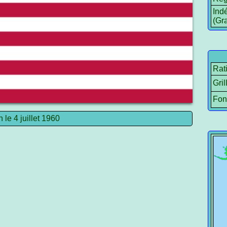
Ind
(Gr
Rat
Gril
Fon
 le 4 juillet 1960