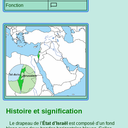
Fonction
Histoire et signification
Le drapeau de l’
État d’Israël
est composé d’un fond