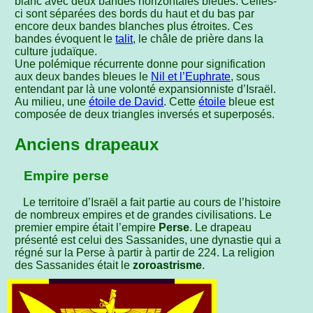
blanc avec deux bandes horizontales bleues. Celles-
ci sont séparées des bords du haut et du bas par
encore deux bandes blanches plus étroites. Ces
bandes évoquent le
talit
, le châle de prière dans la
culture judaïque.
Une polémique récurrente donne pour signification
aux deux bandes bleues le
Nil et l’Euphrate
, sous
entendant par là une volonté expansionniste d’Israël.
Au milieu, une
étoile de David
. Cette
étoile
bleue est
composée de deux triangles inversés et superposés.
Anciens drapeaux
Empire perse
Le territoire d’Israël a fait partie au cours de l’histoire
de nombreux empires et de grandes civilisations. Le
premier empire était l’empire
Perse
. Le drapeau
présenté est celui des Sassanides, une dynastie qui a
régné sur la Perse à partir à partir de 224. La religion
des Sassanides était le
zoroastrisme
.