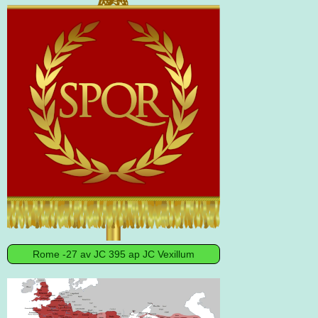
Rome -27 av JC 395 ap JC Vexillum