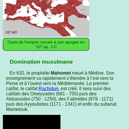
Carte de l’empire romain à son apogée en
117 ap. J-C
Domination musulmane
En 632, le prophète
Mahomet
meurt à Médine. Son
enseignement va rapidement s’étendre à l’est vers la
Perse et à l’ouest vers la Méditerranée. Le premier
califat, le califat
Rachidun
, est créé. Il sera suivi des
califats des Omeyyades (661 - 750) puis des
Abbassides (750 - 1250), des Fatimides (979 - 1171)
puis des Ayyoubides (1171 - 1341) et enfin du sultanat
Mamelouk.