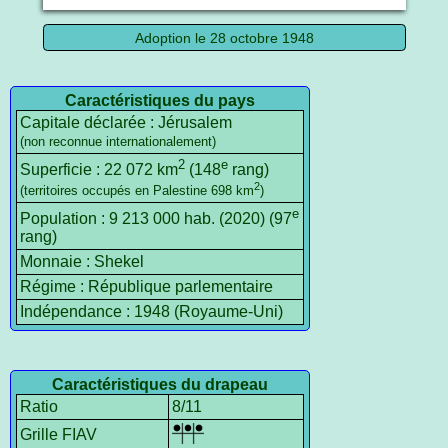
Adoption le 28 octobre 1948
Caractéristiques du pays
Capitale déclarée : Jérusalem
(non reconnue internationalement)
2
e
Superficie : 22 072 km
(148
rang)
2
(territoires occupés en Palestine 698 km
)
e
Population : 9 213 000 hab. (2020) (97
rang)
Monnaie : Shekel
Régime : République parlementaire
Indépendance : 1948 (Royaume-Uni)
Caractéristiques du drapeau
Ratio
8/11
Grille FIAV