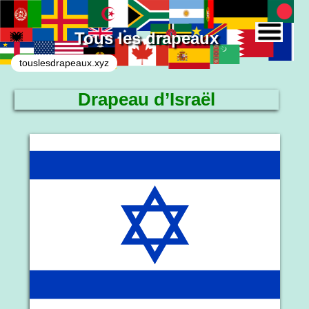
Tous les drapeaux
touslesdrapeaux.xyz
Drapeau d’Israël
Le drapeau national