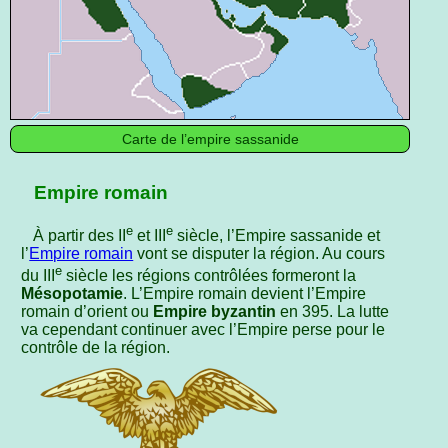
Carte de l’empire sassanide
Empire romain
e
e
À partir des II
et III
siècle, l’Empire sassanide et
l’
Empire romain
vont se disputer la région. Au cours
e
du III
siècle les régions contrôlées formeront la
Mésopotamie
. L’Empire romain devient l’Empire
romain d’orient ou
Empire byzantin
en 395. La lutte
va cependant continuer avec l’Empire perse pour le
contrôle de la région.