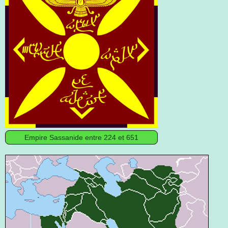
Empire Sassanide entre 224 et 651