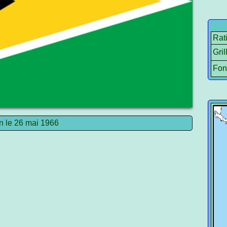
Rat
Gril
Fon
n le 26 mai 1966