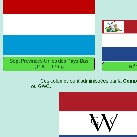
Sept Provinces-Unies des Pays-Bas
(1581 - 1795)
Rép
Ces colonies sont administrées par la
Compa
ou GWC.