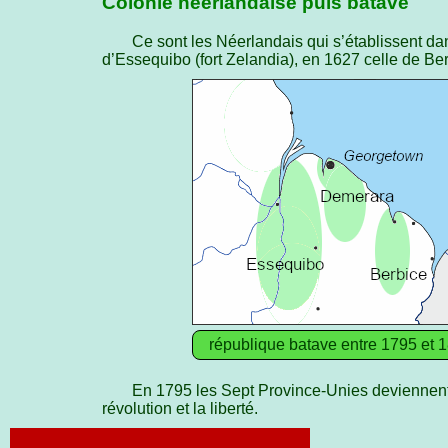
Colonie néerlandaise puis batave
Ce sont les Néerlandais qui s’établissent dans
d’Essequibo (fort Zelandia), en 1627 celle de B
république batave entre 1795 et 
En 1795 les Sept Province-Unies deviennent
révolution et la liberté.