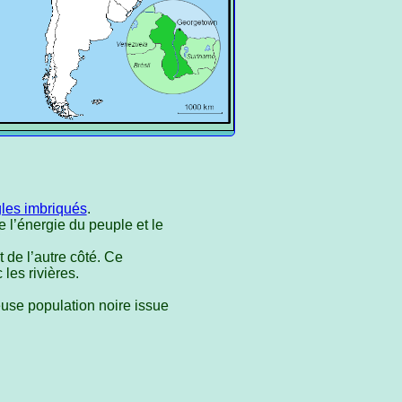
gles imbriqués
.
e l’énergie du peuple et le
 de l’autre côté. Ce
les rivières.
use population noire issue