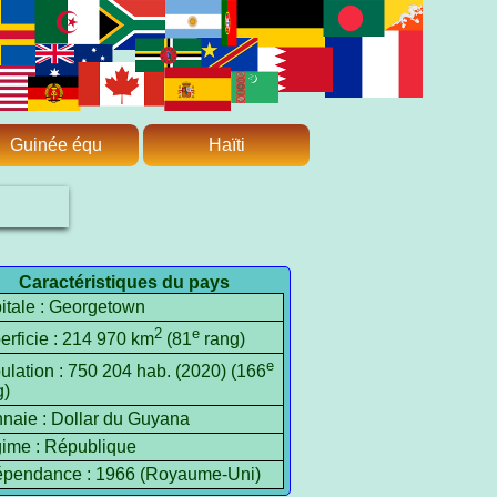
Guinée équ
Haïti
Caractéristiques du pays
itale : Georgetown
2
e
erficie : 214 970 km
(81
rang)
e
ulation : 750 204 hab. (2020) (166
g)
naie : Dollar du Guyana
ime : République
épendance : 1966 (Royaume-Uni)