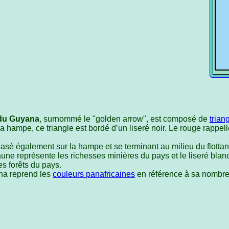
 du Guyana
, surnommé le "golden arrow", est composé de
trian
la hampe, ce triangle est bordé d’un liseré noir. Le rouge rappell
basé également sur la hampe et se terminant au milieu du flottant
jaune représente les richesses minières du pays et le liseré blanc 
es forêts du pays.
ana reprend les
couleurs panafricaines
en référence à sa nombre