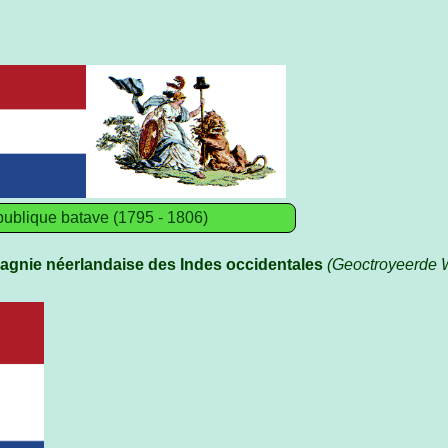
ublique batave (1795 - 1806)
gnie néerlandaise des Indes occidentales
(Geoctroyeerde 