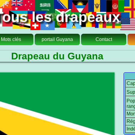
Tous les drapeaux
Mots clés
portail Guyana
Contact
Drapeau du Guyana
Cap
Sup
Pop
ran
Mon
Rég
Ind