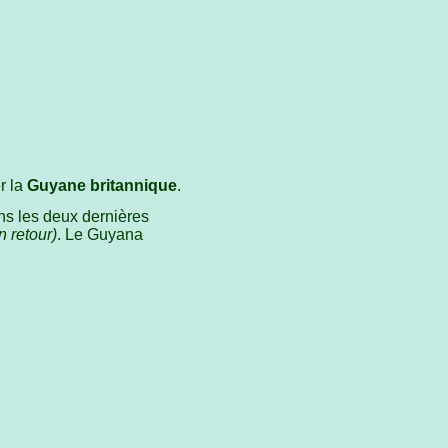
r la
Guyane britannique
.
ns les deux dernières
 retour)
. Le Guyana