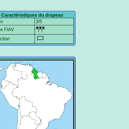
Caractéristiques du drapeau
io
3/5
le FIAV
ction