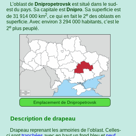
L’oblast de
Dnipropetrovsk
est situé dans le sud-
est du pays. Sa capitale est
Dnipro
. Sa superficie est
2
e
de 31 914 000 km
, ce qui en fait le 2
des oblasts en
superficie. Avec environ 3 294 000 habitants, c’est le
e
2
plus peuplé.
Emplacement de Dnipropetrovsk
Description de drapeau
Drapeau reprenant les armoiries de l’oblast. Celles-
ci sont
tranchées
avec en haut un fond bleu et
neuf