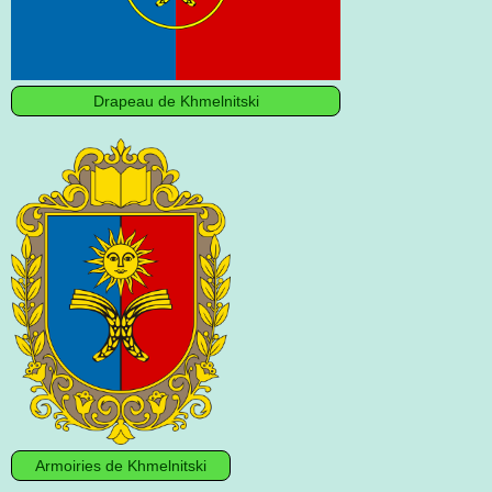
Drapeau de Khmelnitski
Armoiries de Khmelnitski