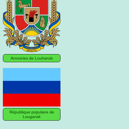
Armoiries de Louhansk
République populaire de
Lougansk