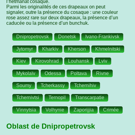
l’hetmanat cosaque.
Parmi les originalités de ces drapeaux on peut
signaler, outre la présence du cosaque : une couleur
rose assez rare sur deux drapeaux, la présence d’un
caducée ou la présence d’un bunchuk.
Dnipropetrovsk
Donetsk
Ivano-Frankivsk
Jytomyr
Kharkiv
Kherson
Khmelnitski
Kiev
Kirovohrad
Louhansk
Lviv
Mykolaïv
Odessa
Poltava
Rivne
Soumy
Tcherkassy
Tchernihiv
Tchernivtsi
Ternopil
Transcarpatie
Vinnytsia
Volhynie
Zaporijjia
Crimée
Oblast de Dnipropetrovsk