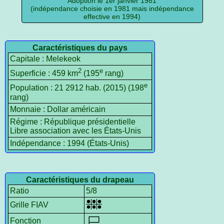
Adoption le 1er janvier 1981
(indépendance choisie en 1981 mais indépendance
effective en 1994)
Caractéristiques du pays
Capitale : Melekeok
2
e
Superficie : 459 km
(195
rang)
e
Population : 21 2912 hab. (2015) (198
rang)
Monnaie : Dollar américain
Régime : République présidentielle
Libre association avec les États-Unis
Indépendance : 1994 (États-Unis)
Caractéristiques du drapeau
Ratio
5/8
Grille FIAV
Fonction