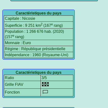
Caractéristiques du pays
Capitale : Nicosie
2
e
Superficie : 9 251 km
(167
rang)
Population : 1 266 676 hab. (2020)
e
(157
rang)
Monnaie : Euro
Régime : République présidentielle
Indépendance : 1960 (Royaume-Uni)
Caractéristiques du pays
Ratio
3/5
Grille FIAV
Fonction