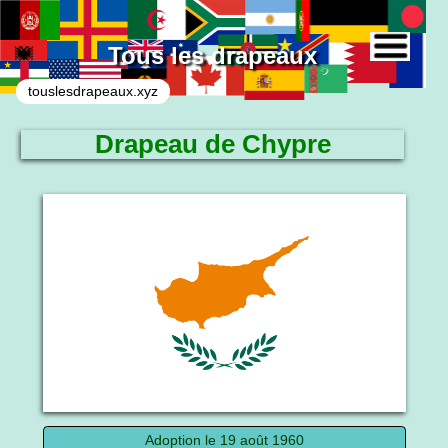
Tous les drapeaux
touslesdrapeaux.xyz
Drapeau de Chypre
Le drapeau national
Adoption le 19 août 1960