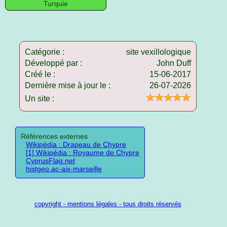
Turquie
Catégorie :
site vexillologique
Développé par :
John Duff
Créé le :
15-06-2017
Dernière mise à jour le :
26-07-2026
Un site :
Références externes
Wikipédia : Drapeau de Chypre
[1] Wikipédia : Royaume de Chypre
CyprusFlag.net
histgeo.ac-aix-marseille
copyright - mentions légales - tous droits réservés