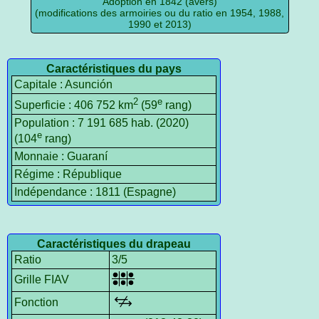
Adoption en 1842 (avers)
(modifications des armoiries ou du ratio en 1954, 1988,
1990 et 2013)
Caractéristiques du pays
Capitale : Asunción
2
e
Superficie : 406 752 km
(59
rang)
Population : 7 191 685 hab. (2020)
e
(104
rang)
Monnaie : Guaraní
Régime : République
Indépendance : 1811 (Espagne)
Caractéristiques du drapeau
Ratio
3/5
Grille FIAV
Fonction