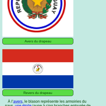
Avers du drapeau
Revers du drapeau
À l’
avers
, le blason représente les armoiries du
pays,
une étoile
jaune à cinq branches entourée de