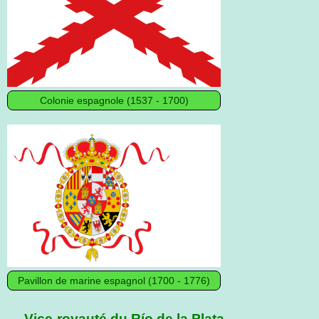
Colonie espagnole (1537 - 1700)
Pavillon de marine espagnol (1700 - 1776)
Vice-royauté du Río de la Plata