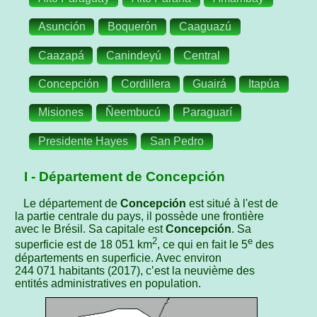
Asunción
Boquerón
Caaguazú
Caazapá
Canindeyú
Central
Concepción
Cordillera
Guairá
Itapúa
Misiones
Ñeembucú
Paraguarí
Presidente Hayes
San Pedro
I - Département de Concepción
Le département de
Concepción
est situé à l'est de
la partie centrale du pays, il possède une frontière
avec le Brésil. Sa capitale est
Concepción
. Sa
2
e
superficie est de 18 051 km
, ce qui en fait le 5
des
départements en superficie. Avec environ
244 071 habitants (2017), c’est la neuvième des
entités administratives en population.