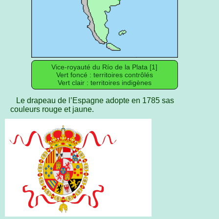
Vice-royauté du Río de la Plata [1]
Vert foncé : territoires contrôlés
Vert clair : territoires indigènes
Le drapeau de l’Espagne adopte en 1785 sas
couleurs rouge et jaune.