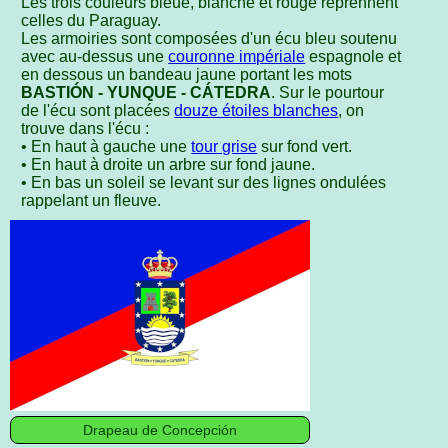
Les trois couleurs bleue, blanche et rouge reprennent
celles du Paraguay.
Les armoiries sont composées d'un écu bleu soutenu
avec au-dessus une
couronne impériale
espagnole et
en dessous un bandeau jaune portant les mots
BASTIÓN - YUNQUE - CÁTEDRA
. Sur le pourtour
de l'écu sont placées
douze étoiles blanches
, on
trouve dans l'écu :
• En haut à gauche une
tour grise
sur fond vert.
• En haut à droite un arbre sur fond jaune.
• En bas un soleil se levant sur des lignes ondulées
rappelant un fleuve.
Drapeau de Concepción