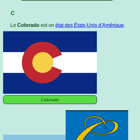
C
Le
Colorado
est un
état des États-Unis d'Amérique
.
Colorado