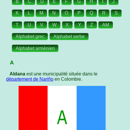
B
C
D
E
F
G
H
I
J
K
L
M
N
O
P
Q
R
S
T
U
V
W
X
Y
Z
AM
Alphabet grec
Alphabet serbe
Alphabet arménien
A
Aldana
est une municipalité située dans le
département de Nariño
en Colombie.