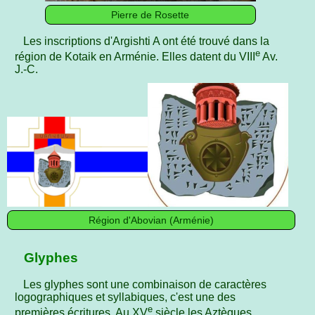
Pierre de Rosette
Les inscriptions d'Argishti A ont été trouvé dans la
e
région de Kotaik en Arménie. Elles datent du VIII
Av.
J.-C.
Région d'Abovian (Arménie)
Glyphes
Les glyphes sont une combinaison de caractères
logographiques et syllabiques, c'est une des
e
premières écritures. ​​​​Au XV
siècle les Aztèques