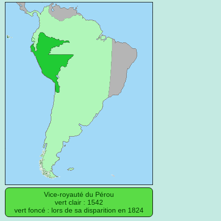
Vice-royauté du Pérou
vert clair : 1542
vert foncé : lors de sa disparition en 1824