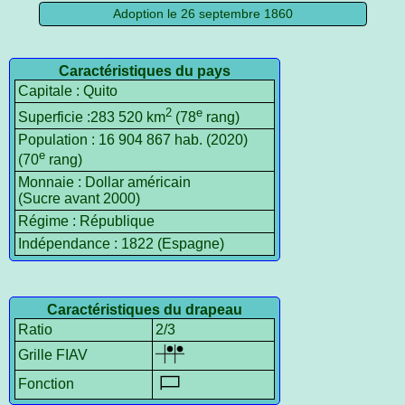
Adoption le 26 septembre 1860
Caractéristiques du pays
Capitale : Quito
2
e
Superficie :283 520 km
(78
rang)
Population : 16 904 867 hab. (2020)
e
(70
rang)
Monnaie : Dollar américain
(Sucre avant 2000)
Régime : République
Indépendance : 1822 (Espagne)
Caractéristiques du drapeau
Ratio
2/3
Grille FIAV
Fonction