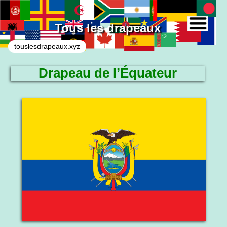
Tous les drapeaux
touslesdrapeaux.xyz
Drapeau de l’Équateur
Le drapeau national