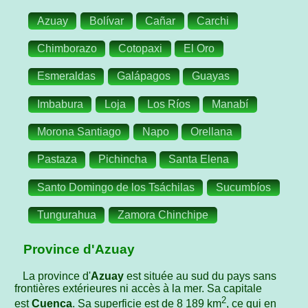
Azuay
Bolívar
Cañar
Carchi
Chimborazo
Cotopaxi
El Oro
Esmeraldas
Galápagos
Guayas
Imbabura
Loja
Los Ríos
Manabí
Morona Santiago
Napo
Orellana
Pastaza
Pichincha
Santa Elena
Santo Domingo de los Tsáchilas
Sucumbíos
Tungurahua
Zamora Chinchipe
Province d'Azuay
La province d'
Azuay
est située au sud du pays sans
frontières extérieures ni accès à la mer. Sa capitale
2
est
Cuenca
. Sa superficie est de 8 189 km
, ce qui en