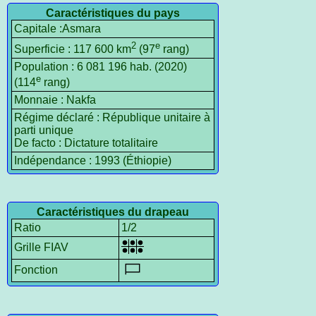
Caractéristiques du pays
Capitale :Asmara
2
e
Superficie : 117 600 km
(97
rang)
Population : 6 081 196 hab. (2020)
e
(114
rang)
Monnaie : Nakfa
Régime déclaré : République unitaire à
parti unique
De facto : Dictature totalitaire
Indépendance : 1993 (Éthiopie)
Caractéristiques du drapeau
Ratio
1/2
Grille FIAV
Fonction