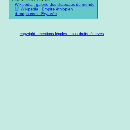
Wikipédia : galerie des drapeaux du monde
[1] Wikipédia : Empire éthiopien
d-maps.com : Érythrée
copyright - mentions légales - tous droits réservés