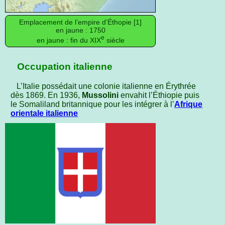
Emplacement de l’empire d’Éthopie [1]
en jaune : 1750
e
en jaune : fin du XIX
siècle
Occupation italienne
L’Italie possédait une colonie italienne en Érythrée
dès 1869. En 1936,
Mussolini
envahit l’Éthiopie puis
le Somaliland britannique pour les intégrer à l’
Afrique
orientale italienne