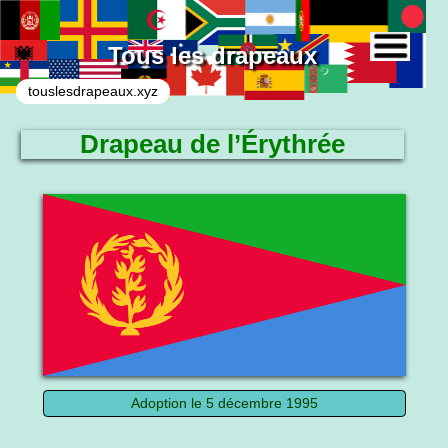
Tous les drapeaux
touslesdrapeaux.xyz
Drapeau de l’Érythrée
Le drapeau national
Adoption le 5 décembre 1995