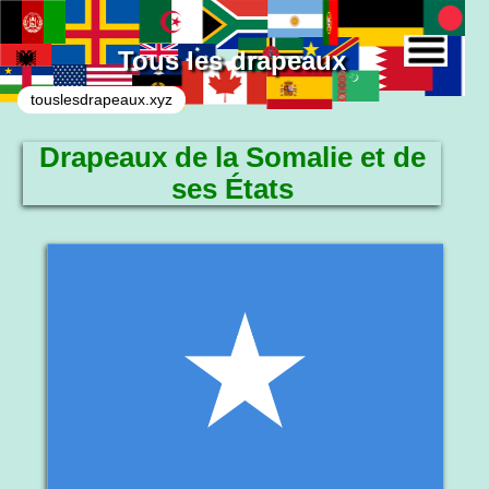
Tous les drapeaux
touslesdrapeaux.xyz
Drapeaux de la Somalie et de
ses États
Le drapeau national