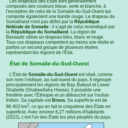
Les drapeaux des États sont généralement
composés des couleurs bleue, verte et blanche, à
l'exception de celui de la Somalie-du-Sud-Ouest qui
comporte également une bande rouge. Le drapeau du
Somaliland n'est pas défini par la
République
fédérale de Somalie
: il s'agit de celui revendiqué par
la
République du Somaliland
. La région de
Banaadir utilise un drapeau bleu, blanc et rouge.
Tous ces drapeaux comportent au moins une étoile et
parfois un second groupe de plusieurs étoiles
représentant les régions de l'État.
État de Somalie-du-Sud-Ouest
L'État de
Somalie-du-Sud-Ouest
est situé, comme
son nom l'indique, au sud-ouest du pays. Il regroupe
principalement les régions de Bay, Bakool et Lower
Shabelle (Shabeellaha Hoose). Il possède une
frontière avec l'Éthiopie et un débouché sur l'océan
Indien. Sa capitale est
Brava
. Sa superficie est de
2
96 403 km
, ce qui en fait le cinquième des États en
superficie. Avec environ 6,27 millions d'habitants
(2022), c'est l'un des États les plus peuplés du pays.