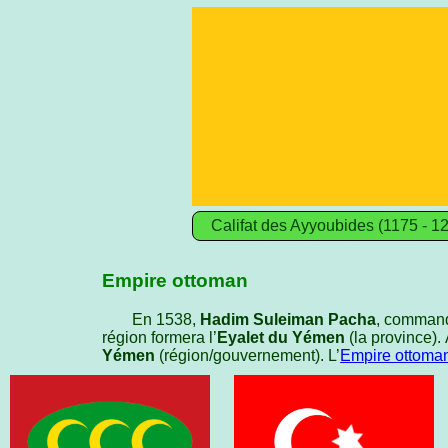
Califat des Ayyoubides (1175 - 1
Empire ottoman
En 1538,
Hadim Suleiman Pacha
, commanda
région formera l’
Eyalet du Yémen
(la province).
Yémen
(région/gouvernement). L’
Empire ottoma