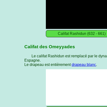
Califat Rashidun (632 - 661)
Califat des Omeyyades
Le califat Rashidun est remplacé par le dyn
Espagne.
Le drapeau est entièrement
drapeau blanc
.