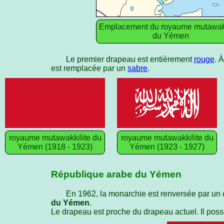
Emplacement du royaume mutawakk
du Yémen
Le premier drapeau est entièrement
rouge
. 
est remplacée par un
sabre
.
royaume mutawakkilite du
royaume mutawakkilite du
Yémen (1918 - 1923)
Yémen (1923 - 1927)
République arabe du Yémen
En 1962, la monarchie est renversée par un
du Yémen
.
Le drapeau est proche du drapeau actuel. Il pos