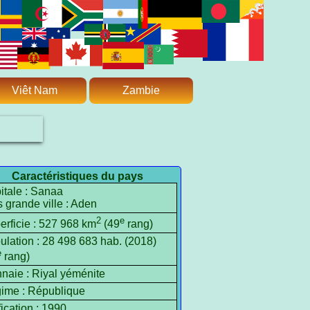
Viêt Nam
Zambie
Caractéristiques du pays
itale : Sanaa
 grande ville : Aden
2
e
erficie : 527 968 km
(49
rang)
ulation : 28 498 683 hab. (2018)
e
rang)
naie : Riyal yéménite
ime : République
ication : 1990