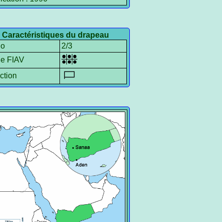
Caractéristiques du drapeau
io
2/3
le FIAV
ction