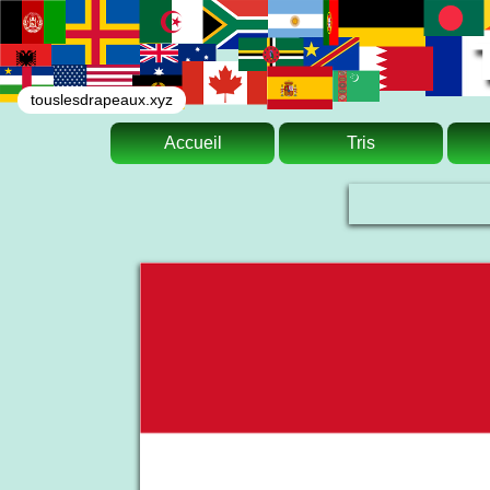
touslesdrapeaux.xyz
Accueil
Tris
Le drapeau national