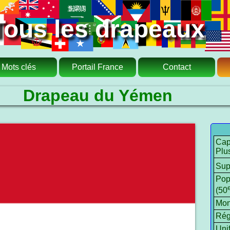
Tous les drapeaux
Mots clés
Portail France
Contact
Drapeau du Yémen
Cap
Plus
Sup
Pop
(50
Mon
Rég
Unif