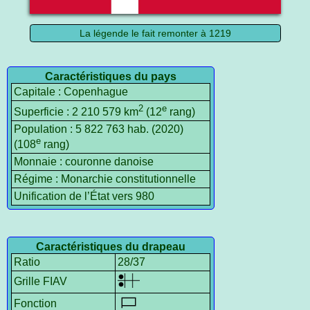
La légende le fait remonter à 1219
Caractéristiques du pays
Capitale : Copenhague
2
e
Superficie : 2 210 579 km
(12
rang)
Population : 5 822 763 hab. (2020)
e
(108
rang)
Monnaie : couronne danoise
Régime : Monarchie constitutionnelle
Unification de l’État vers 980
Caractéristiques du drapeau
Ratio
28/37
Grille FIAV
Fonction