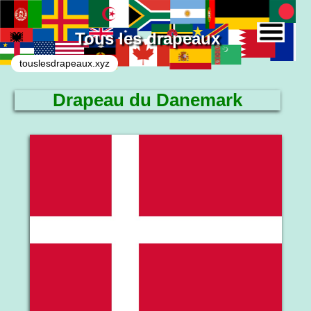
Tous les drapeaux
touslesdrapeaux.xyz
Drapeau du Danemark
Le drapeau national