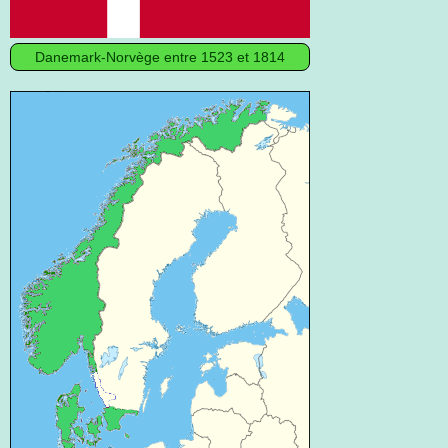
Danemark-Norvège entre 1523 et 1814