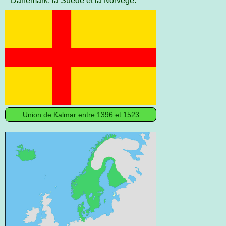
Danemark, la Suède et la Norvège.
Union de Kalmar entre 1396 et 1523