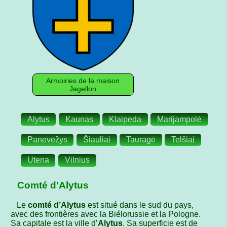
Armoiries de la maison
Jagellon
Alytus
Kaunas
Klaipėda
Marijampolė
Panevėžys
Šiauliai
Tauragė
Telšiai
Utena
Vilnius
Comté d'Alytus
Le
comté d’Alytus
est situé dans le sud du pays,
avec des frontières avec la Biélorussie et la Pologne.
Sa capitale est la ville d’
Alytus
. Sa superficie est de