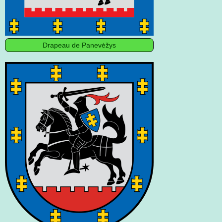
Drapeau de Panevėžys