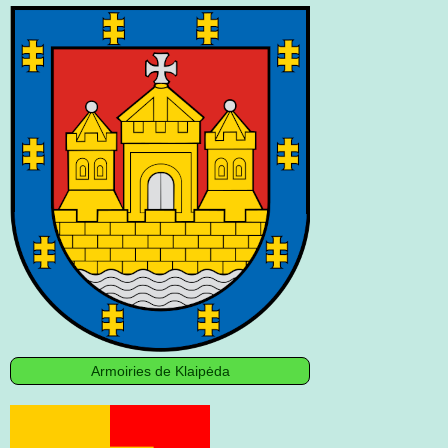
Armoiries de Klaipėda