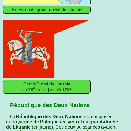
Extension du grand-duché de Lituanie
Grand-Duché de Lituanie
e
du XII
siècle jusqu’à 1795
République des Deux Nations
La
République des Deux Nations
est composée
du
royaume de Pologne
(en vert) et du
grand-duché
de Lituanie
(en jaune). Ces deux puissances avaient