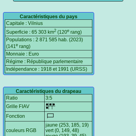
Caractéristiques du pays
Capitale : Vilnius
2
e
Superficie : 65 303 km
(120
rang)
Populations : 2 871 585 hab. (2023)
e
(141
rang)
Monnaie : Euro
Régime : République parlementaire
Indépendance : 1918 et 1991 (URSS)
Caractéristiques du drapeau
Ratio
3:5
Grille FIAV
Fonction
jaune (253, 185, 19)
couleurs RGB
vert (0, 149, 48)
rouge (193, 39, 45)