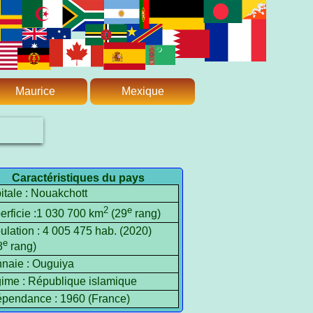
Maurice
Mexique
Caractéristiques du pays
itale : Nouakchott
2
e
erficie :1 030 700 km
(29
rang)
ulation : 4 005 475 hab. (2020)
e
8
rang)
naie : Ouguiya
ime : République islamique
épendance : 1960 (France)