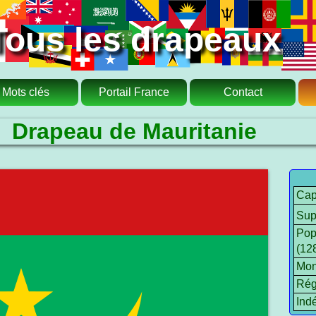
Tous les drapeaux
Mots clés
Portail France
Contact
Drapeau de Mauritanie
Cap
Sup
Pop
(12
Mon
Rég
Ind