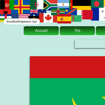
touslesdrapeaux.xyz
Accueil
Tris
Le drapeau national