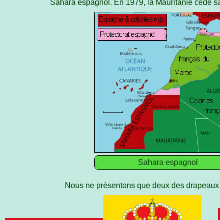
Sahara espagnol. En 1979, la Mauritanie cède s
Sahara espagnol
Nous ne présentons que deux des drapeaux d