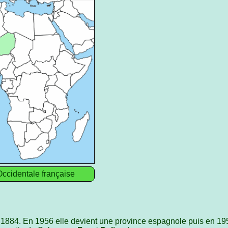
Occidentale française
1884. En 1956 elle devient une province espagnole puis en 1958