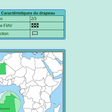
Caractéristiques du drapeau
io
2/3
le FIAV
ction