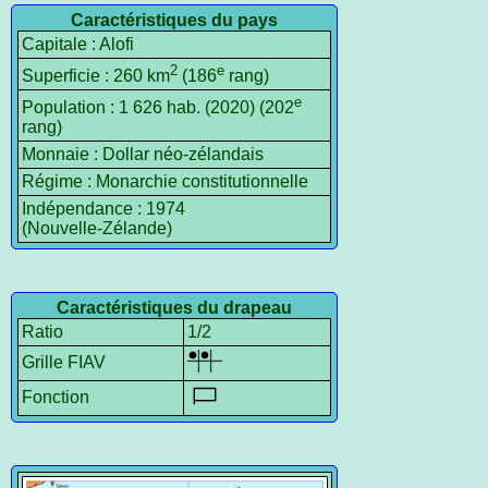
Caractéristiques du pays
Capitale : Alofi
2
e
Superficie : 260 km
(186
rang)
e
Population : 1 626 hab. (2020) (202
rang)
Monnaie : Dollar néo-zélandais
Régime : Monarchie constitutionnelle
Indépendance : 1974
(Nouvelle‑Zélande)
Caractéristiques du drapeau
Ratio
1/2
Grille FIAV
Fonction