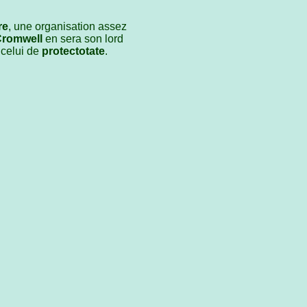
re
, une organisation assez
Cromwell
en sera son lord
 celui de
protectotate
.