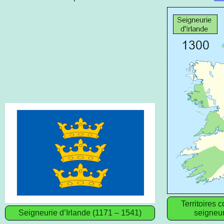
Territoires 
Seigneurie d’Irlande (1171 – 1541)
seigneur