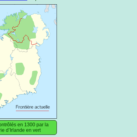
contrôlés en 1300 par la
ie d’Irlande en vert