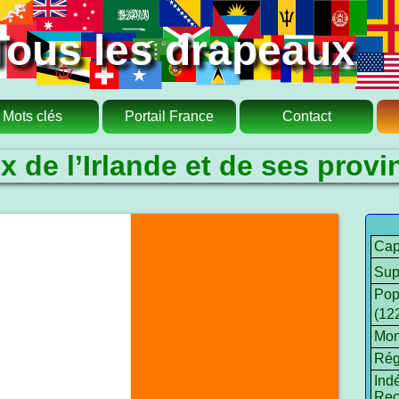
Tous les drapeaux
Mots clés
Portail France
Contact
 de l’Irlande et de ses provi
Capi
Sup
Pop
(12
Mon
Rég
Ind
Rec