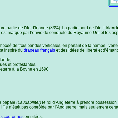
 partie de l’île d’Irlande (83%). La partie nord de l’île, l’
Irland
de est marqué par l’envie de conquête du Royaume-Uni et les as
mposé de trois bandes verticales, en partant de la hampe : verte
st inspiré du
drapeau français
et des idées de liberté et d’éman
rlande,
ues et protestantes,
leterre à la Boyne en 1690.
le papale
(Laudabiliter)
le roi d’Angleterre à prendre possession 
e l’île n’était pas contrôlée par l’Angleterre, mais seulement cer
ois couronnes
empilées.