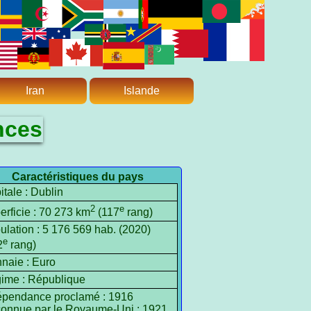
Iran
Islande
nces
Caractéristiques du pays
tale : Dublin
2
e
erficie : 70 273 km
(117
rang)
ulation : 5 176 569 hab. (2020)
e
2
rang)
naie : Euro
ime : République
épendance proclamé : 1916
onnue par le Royaume-Uni : 1921