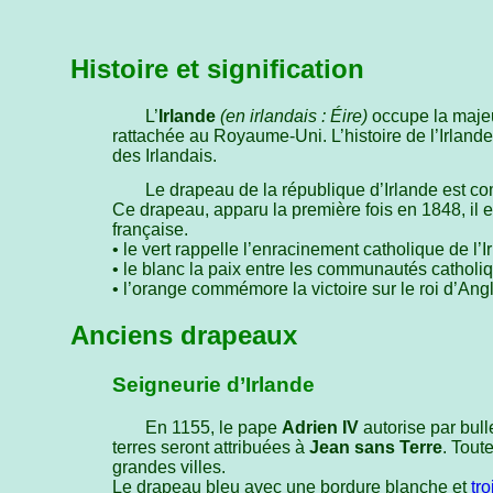
Histoire et signification
L’
Irlande
(en irlandais : Éire)
occupe la majeure
rattachée au Royaume-Uni. L’histoire de l’Irlan
des Irlandais.
Le drapeau de la république d’Irlande est co
Ce drapeau, apparu la première fois en 1848, il e
française.
• le vert rappelle l’enracinement catholique de l’I
• le blanc la paix entre les communautés catholiq
• l’orange commémore la victoire sur le roi d’Ang
Anciens drapeaux
Seigneurie d’Irlande
En 1155, le pape
Adrien IV
autorise par bul
terres seront attribuées à
Jean sans Terre
. Tout
grandes villes.
Le drapeau bleu avec une bordure blanche et
tr