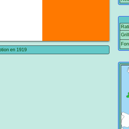
Rat
Gril
Fon
tion en 1919