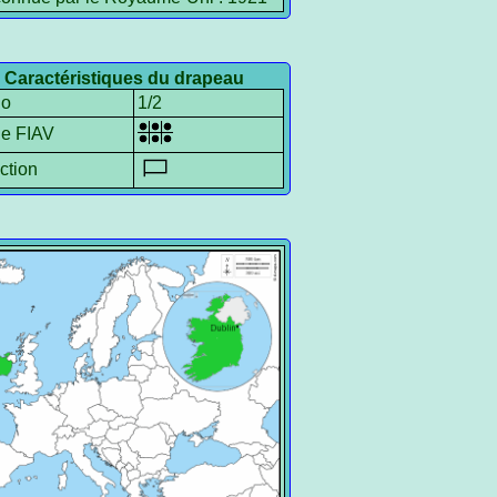
Caractéristiques du drapeau
io
1/2
le FIAV
ction