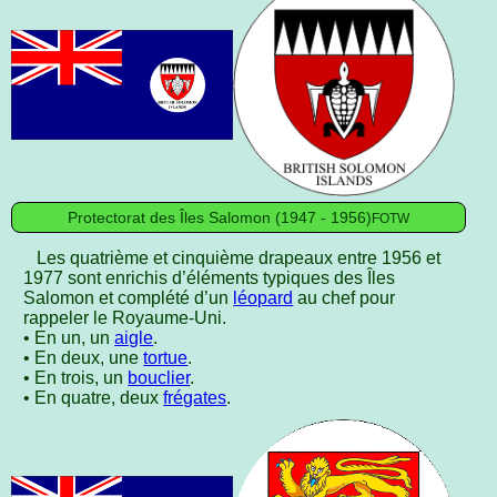
Protectorat des Îles Salomon (1947 - 1956)
FOTW
Les quatrième et cinquième drapeaux entre 1956 et
1977 sont enrichis d’éléments typiques des Îles
Salomon et complété d’un
léopard
au chef pour
rappeler le Royaume-Uni.
• En un, un
aigle
.
• En deux, une
tortue
.
• En trois, un
bouclier
.
• En quatre, deux
frégates
.