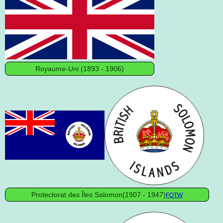
Royaume-Uni (1893 - 1906)
Protectorat des Îles Salomon(1907 - 1947)
FOTW