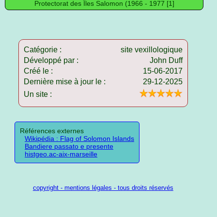
Protectorat des Îles Salomon (1966 - 1977 [1]
Catégorie :
site vexillologique
Développé par :
John Duff
Créé le :
15-06-2017
Dernière mise à jour le :
29-12-2025
Un site :
Références externes
Wikipédia : Flag of Solomon Islands
Bandiere passato e presente
histgeo.ac-aix-marseille
copyright - mentions légales - tous droits réservés