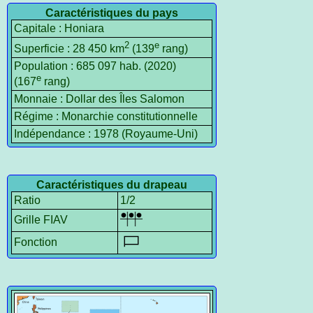
Caractéristiques du pays
Capitale : Honiara
2
e
Superficie : 28 450 km
(139
rang)
Population : 685 097 hab. (2020)
e
(167
rang)
Monnaie : Dollar des Îles Salomon
Régime : Monarchie constitutionnelle
Indépendance : 1978 (Royaume-Uni)
Caractéristiques du drapeau
Ratio
1/2
Grille FIAV
Fonction