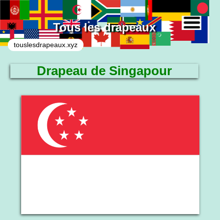
Tous les drapeaux
touslesdrapeaux.xyz
Drapeau de Singapour
Le drapeau national