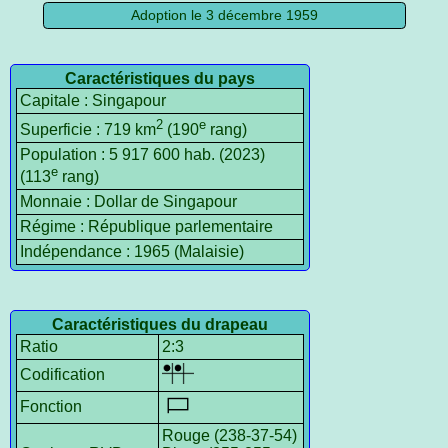
Adoption le 3 décembre 1959
Caractéristiques du pays
Capitale : Singapour
2
e
Superficie : 719 km
(190
rang)
Population : 5 917 600 hab. (2023)
e
(113
rang)
Monnaie : Dollar de Singapour
Régime : République parlementaire
Indépendance : 1965 (Malaisie)
Caractéristiques du drapeau
Ratio
2:3
Codification
Fonction
Rouge (238-37-54)