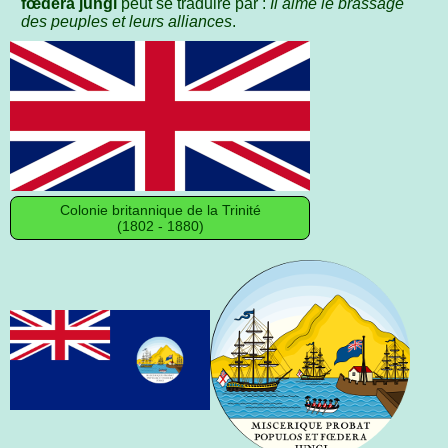
fœdera jungi
peut se traduire par :
Il aime le brassage
des peuples et leurs alliances
.
Colonie britannique de la Trinité
(1802 - 1880)