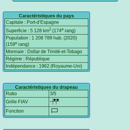
Caractéristiques du pays
Capitale : Port-d’Espagne
2
e
Superficie : 5 128 km
(174
rang)
Population : 1 208 789 hab. (2020)
e
(159
rang)
Monnaie : Dollar de Trinité-et-Tobago
Régime : République
Indépendance : 1962 (Royaume-Uni)
Caractéristiques du drapeau
Ratio
3/5
Grille FIAV
Fonction