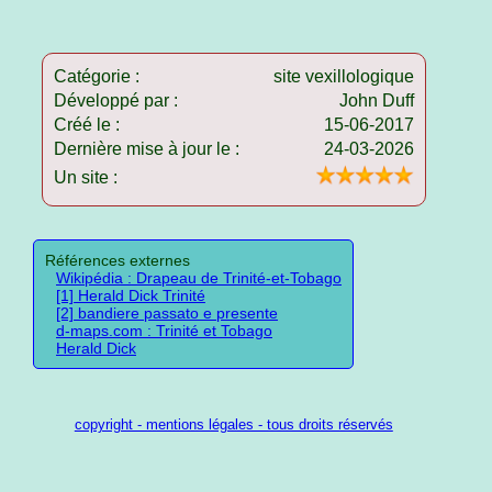
Catégorie :
site vexillologique
Développé par :
John Duff
Créé le :
15-06-2017
Dernière mise à jour le :
24-03-2026
Un site :
Références externes
Wikipédia : Drapeau de Trinité-et-Tobago
[1] Herald Dick Trinité
[2] bandiere passato e presente
d-maps.com : Trinité et Tobago
Herald Dick
copyright - mentions légales - tous droits réservés