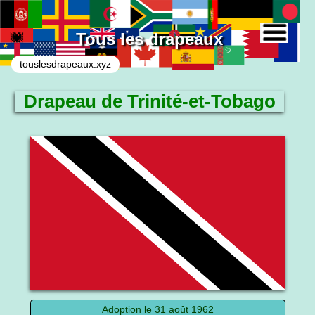
Tous les drapeaux
touslesdrapeaux.xyz
Drapeau de Trinité-et-Tobago
Le drapeau national
Adoption le 31 août 1962