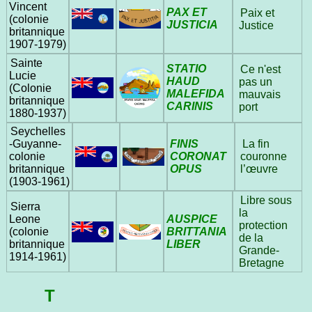
Vincent
PAX ET
Paix et
(colonie
JUSTICIA
Justice
britannique
1907‑1979)
Sainte
STATIO
Ce n'est
Lucie
HAUD
pas un
(Colonie
MALEFIDA
mauvais
britannique
CARINIS
port
1880‑1937)
Seychelles
FINIS
-Guyanne-
La fin
CORONAT
colonie
couronne
OPUS
britannique
l’œuvre
(1903‑1961)
Libre sous
Sierra
la
AUSPICE
Leone
protection
BRITTANIA
(colonie
de la
LIBER
britannique
Grande-
1914‑1961)
Bretagne
T