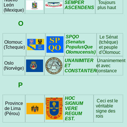
SEMPER
Toujours
León
ASCENDENS
plus haut
(Mexique)
O
SPQO
Le Sénat
(Senatus
Olomouc
(tchèque)
PopulusQue
(Tchequie)
et peuple
Olomucensis)
d'Olomouc
UNANIMITER
Unanimement
Oslo
ET
et avec
(Norvège)
CONSTANTER
constance
P
HOC
Ceci est le
SIGNUM
Province
véritable
VERE
de Lima
signe des
REGUM
(Pérou)
rois
EST.