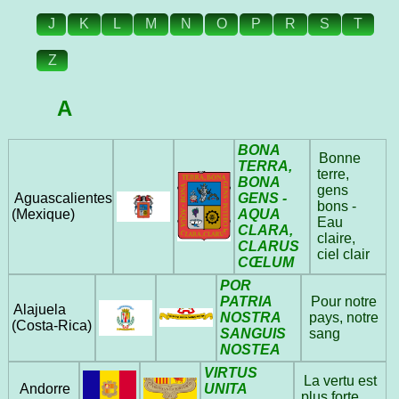
J
K
L
M
N
O
P
R
S
T
Z
A
BONA
Bonne
TERRA,
terre,
BONA
gens
GENS -
Aguascalientes
bons -
AQUA
(Mexique)
Eau
CLARA,
claire,
CLARUS
ciel clair
CŒLUM
POR
PATRIA
Pour notre
Alajuela
NOSTRA
pays, notre
(Costa‑Rica)
SANGUIS
sang
NOSTEA
VIRTUS
La vertu est
UNITA
Andorre
plus forte