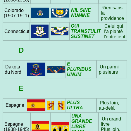
Rien sans
NIL SINE
Colorado
la
NUMINE
(1907‑1911)
providence
QUI
Celui qui
TRANSTULIT
l’a planté
Connecticut
SUSTINET
l'entretient
D
E
Dakota
Un parmi
PLURIBUS
du Nord
plusieurs
UNUM
E
PLUS
Plus loin,
Espagne
ULTRA
au-delà
UNA
Un grand
GRANDE
Espagne
livre
LIBRE
(1938‑1945)
Plus loin,