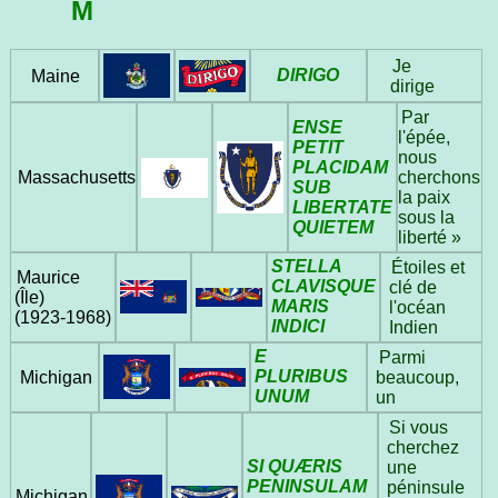
M
Je
DIRIGO
Maine
dirige
Par
ENSE
l'épée,
PETIT
nous
PLACIDAM
cherchons
Massachusetts
SUB
la paix
LIBERTATE
sous la
QUIETEM
liberté »
STELLA
Étoiles et
Maurice
CLAVISQUE
clé de
(Île)
MARIS
l'océan
(1923‑1968)
INDICI
Indien
E
Parmi
PLURIBUS
Michigan
beaucoup,
UNUM
un
Si vous
cherchez
SI QUÆRIS
une
PENINSULAM
péninsule
Michigan