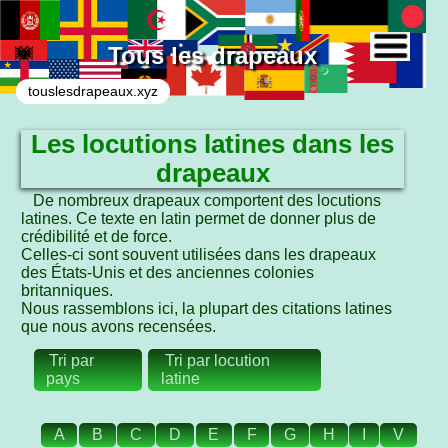
Tous les drapeaux
touslesdrapeaux.xyz
Les locutions latines dans les
drapeaux
De nombreux drapeaux comportent des locutions
latines. Ce texte en latin permet de donner plus de
crédibilité et de force.
Celles-ci sont souvent utilisées dans les drapeaux
des États-Unis et des anciennes colonies
britanniques.
Nous rassemblons ici, la plupart des citations latines
que nous avons recensées.
Tri par
Tri par locution
pays
latine
A
B
C
D
E
F
G
H
I
V