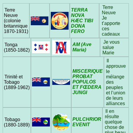
Terre
TERRA
Terre
Neuve
NOVA
Neuve
Je
HÆC TIBI
(colonie
t’apporte
DONA
britannique
ces
FERO
1870‑1931)
cadeaux
Je vous
AM (Ave
Tonga
salue
Maria)
(1850‑1862)
Marie
Il
approuve
MISCERIQUE
le
PROBAT
mélange
Trinité et
POPULOS
des
Tobago
ET FŒDERA
peuples
(1889‑1962)
JUNGI
et l’union
de leurs
alliances
Il en
résulte
PULCHRIOR
Tobago
quelque
EVENIT
(1880‑1889)
chose de
plus beau