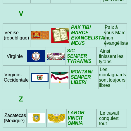
V
PAX TIBI
Paix à
MARCE
vous Marc,
Venise
EVANGELISTA
mon
(république)
MEUS
évangéliste
SIC
Ainsi
SEMPER
Virginie
finissent les
TYRANNIS
tyrans
Les
MONTANI
Virginie-
montagnards
SEMPER
Occidentale
sont toujours
LIBERI
libres
Z
LABOR
Le travail
Zacatecas
VINCIT
conquiert
(Mexique)
OMNIA
tout