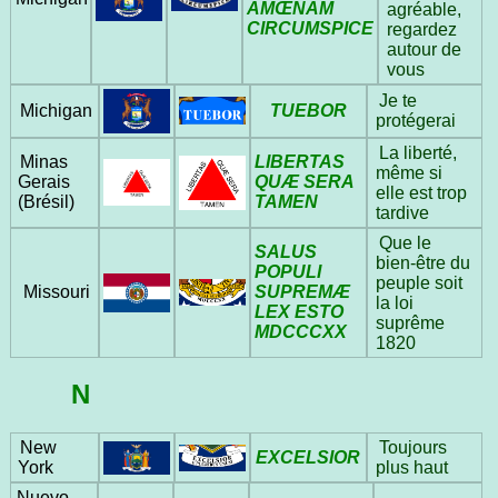
AMŒNAM
agréable,
CIRCUMSPICE
regardez
autour de
vous
Je te
TUEBOR
Michigan
protégerai
La liberté,
LIBERTAS
Minas
même si
QUÆ SERA
Gerais
elle est trop
TAMEN
(Brésil)
tardive
Que le
SALUS
bien-être du
POPULI
peuple soit
SUPREMÆ
Missouri
la loi
LEX ESTO
suprême
MDCCCXX
1820
N
New
Toujours
EXCELSIOR
York
plus haut
Nuevo