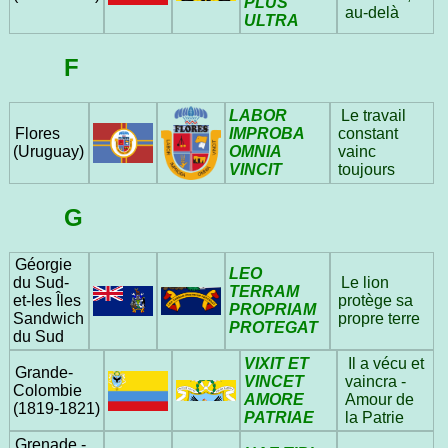
PLUS
au-delà
ULTRA
F
LABOR
Le travail
IMPROBA
Flores
constant
OMNIA
(Uruguay)
vainc
VINCIT
toujours
G
Géorgie
LEO
du Sud-
Le lion
TERRAM
et-les Îles
protège sa
PROPRIAM
Sandwich
propre terre
PROTEGAT
du Sud
VIXIT ET
Il a vécu et
Grande-
VINCET
vaincra -
Colombie
AMORE
Amour de
(1819‑1821)
PATRIAE
la Patrie
Grenade -