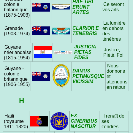
HAE TIBI
colonie
Ce seront
ERUNT
britannique
vos arts
ARTES
(1875‑1903)
La lumière
CLARIOR E
Grenade
en dehors
TENEBRIS
(1903‑1974)
des
ténèbres
JUSTICIA
Guyane
Justice,
PIETAS
néerlandaise
Piété, Foi
FIDES
(1815‑1954)
Nous
Guyane -
DAMUS
donnons
colonie
PETIMUSQUE
et
britannique
VICISSIM
attendons
(1906‑1955)
en retour
H
EX
Haïti
Il renaît de
CINERIBUS
(royaume
ses
NASCITUR
1811‑1820)
cendres