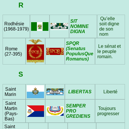
R
Qu’elle
SIT
Rodhésie
soit digne
NOMINE
(1968‑1979)
de son
DIGNA
nom
SPQR
Le sénat et
(Senatus
Rome
le peuple
PopulusQue
(27‑395)
romain.
Romanus)
S
Saint
LIBERTAS
Liberté
Marin
Saint
SEMPER
Martin
Toujours
PRO
(Pays-
progresser
GREDIENS
Bas)
Saint