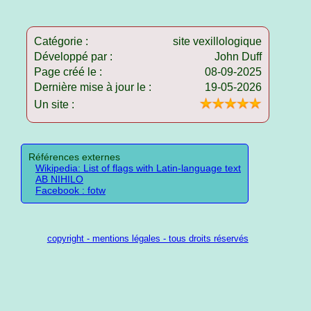
Catégorie :
site vexillologique
Développé par :
John Duff
Page créé le :
08-09-2025
Dernière mise à jour le :
19-05-2026
Un site :
Références externes
Wikipedia: List of flags with Latin-language text
AB NIHILO
Facebook : fotw
copyright - mentions légales - tous droits réservés