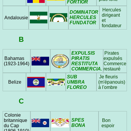
FORTIOR
Hercules
DOMINATOR
dirigeant
HERCULES
Andalousie
et
FUNDATOR
fondateur
B
EXPULSIS
Pirates
PIRATIS
expulsés
Bahamas
RESTITUTA
Commerce
(1923‑1964)
COMMERCIA.
restauré
SUB
Je fleuris
UMBRA
Belize
(m'épanouis)
FLOREO
à l'ombre
C
Colonie
SPES
britannique
Bon
BONA
du Cap
espoir
(1806‑1910)