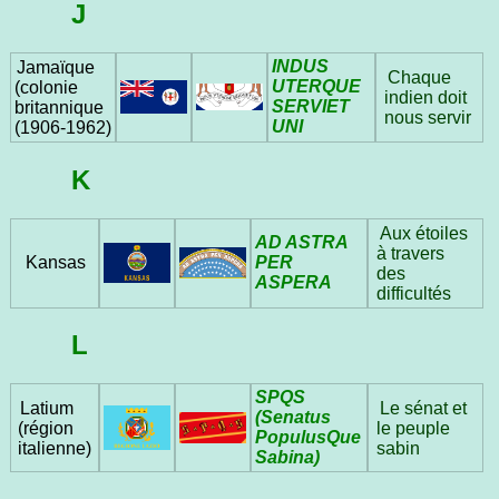
J
INDUS
Jamaïque
Chaque
UTERQUE
(colonie
indien doit
SERVIET
britannique
nous servir
UNI
(1906‑1962)
K
Aux étoiles
AD ASTRA
à travers
PER
Kansas
des
ASPERA
difficultés
L
SPQS
Latium
Le sénat et
(Senatus
(région
le peuple
PopulusQue
italienne)
sabin
Sabina)