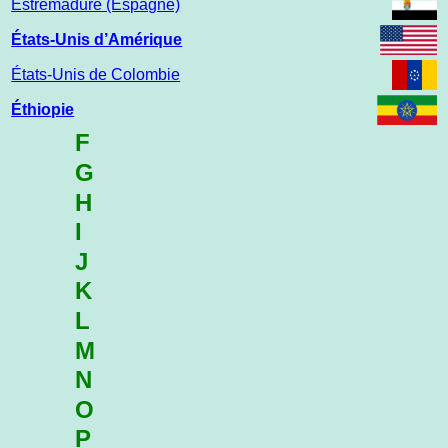
Estrémadure (Espagne)
États-Unis d’Amérique
États-Unis de Colombie
Éthiopie
F
G
H
I
J
K
L
M
N
O
P