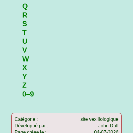
Q
R
S
T
U
V
W
X
Y
Z
0–9
Catégorie :
site vexillologique
Développé par :
John Duff
Page créée le :
04-07-2026