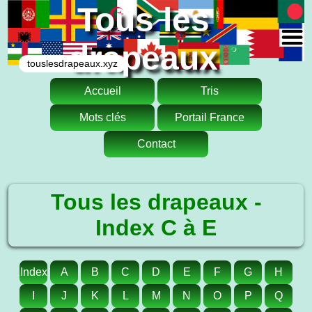
Tous les
drapeaux
touslesdrapeaux.xyz
Accueil
Tris
Mots clés
Portail France
Contact
Tous les drapeaux -
Index C à E
Index
A
B
C
D
E
F
G
H
I
J
K
L
M
N
O
P
Q