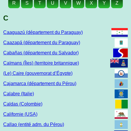
R
S
T
U
V
W
X
Y
Z
C
Caaguazú (département du Paraguay)
Caazapá (département du Paraguay)
Cabañas (département du Salvador)
Caïmans (Îles) (territoire britannique)
(Le) Caire (gouvernorat d’Égypte)
Cajamarca (département du Pérou)
Calabre (Italie)
Caldas (Colombie)
Californie (USA)
Callao (entité adm. du Pérou)