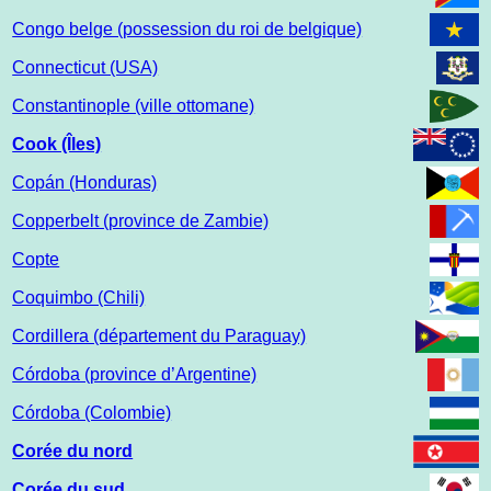
Congo belge (possession du roi de belgique)
Connecticut (USA)
Constantinople (ville ottomane)
Cook (Îles)
Copán (Honduras)
Copperbelt (province de Zambie)
Copte
Coquimbo (Chili)
Cordillera (département du Paraguay)
Córdoba (province d’Argentine)
Córdoba (Colombie)
Corée du nord
Corée du sud