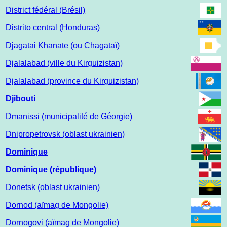
District fédéral (Brésil)
Distrito central (Honduras)
Djagatai Khanate (ou Chagataï)
Djalalabad (ville du Kirguizistan)
Djalalabad (province du Kirguizistan)
Djibouti
Dmanissi (municipalité de Géorgie)
Dnipropetrovsk (oblast ukrainien)
Dominique
Dominique (république)
Donetsk (oblast ukrainien)
Dornod (aïmag de Mongolie)
Dornogovi (aïmag de Mongolie)